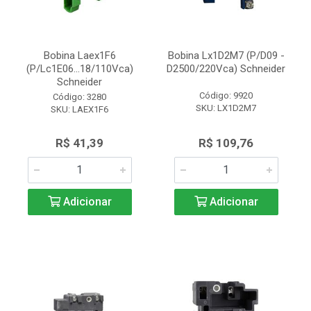
Bobina Laex1F6
Bobina Lx1D2M7 (P/D09 -
(P/Lc1E06...18/110Vca)
D2500/220Vca) Schneider
Schneider
Código: 9920
Código: 3280
SKU: LX1D2M7
SKU: LAEX1F6
R$ 41,39
R$ 109,76
Adicionar
Adicionar