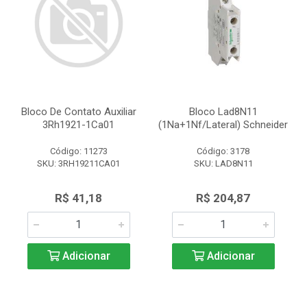
Bloco De Contato Auxiliar
Bloco Lad8N11
3Rh1921-1Ca01
(1Na+1Nf/Lateral) Schneider
Código: 11273
Código: 3178
SKU: 3RH19211CA01
SKU: LAD8N11
R$ 41,18
R$ 204,87
Adicionar
Adicionar