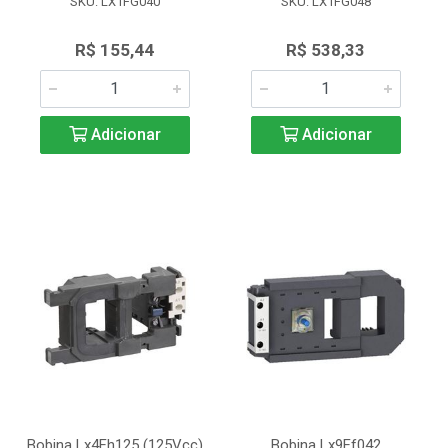
SKU: LX1FG040
SKU: LX1FG048
R$ 155,44
R$ 538,33
Adicionar
Adicionar
Bobina Lx4Fh125 (125Vcc)
Bobina Lx9Ff042