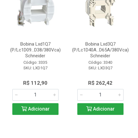
Bobina Lxd1Q7
Bobina Lxd3Q7
(P/Lc1D09...D38/380Vca)
(P/Lc1D40A...D65A/380Vca)
Schneider
Schneider
Código: 3335
Código: 3340
SKU: LXD1Q7
SKU: LXD3Q7
R$ 112,90
R$ 262,42
Adicionar
Adicionar