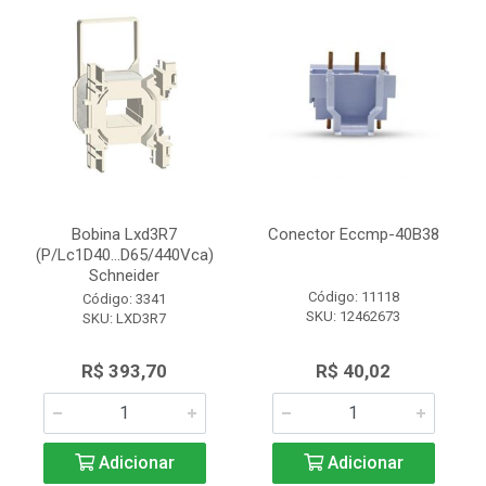
Bobina Lxd3R7
Conector Eccmp-40B38
(P/Lc1D40...D65/440Vca)
Schneider
Código: 11118
Código: 3341
SKU: 12462673
SKU: LXD3R7
R$ 393,70
R$ 40,02
Adicionar
Adicionar