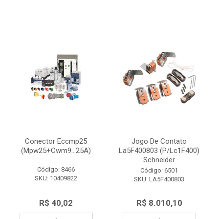
Conector Eccmp25
Jogo De Contato
(Mpw25+Cwm9...25A)
La5F400803 (P/Lc1F400)
Schneider
Código: 8466
Código: 6501
SKU: 10409822
SKU: LA5F400803
R$ 40,02
R$ 8.010,10