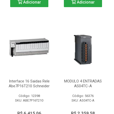
Adicionar
Adicionar
Interface 16 Saidas Rele
MODULO 4 ENTRADAS
Abe7P16T210 Schneider
AS04TC-A
Código: 12398
Código: 56376
SKU: ABE7P16T210
SKU: AS04TC-A
R$ 6.415,06
R$ 2.359,58