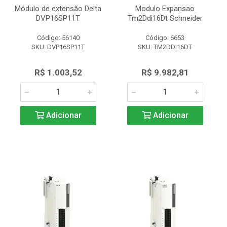
Módulo de extensão Delta
Modulo Expansao
DVP16SP11T
Tm2Ddi16Dt Schneider
Código: 56140
Código: 6653
SKU: DVP16SP11T
SKU: TM2DDI16DT
R$ 1.003,52
R$ 9.982,81
Adicionar
Adicionar