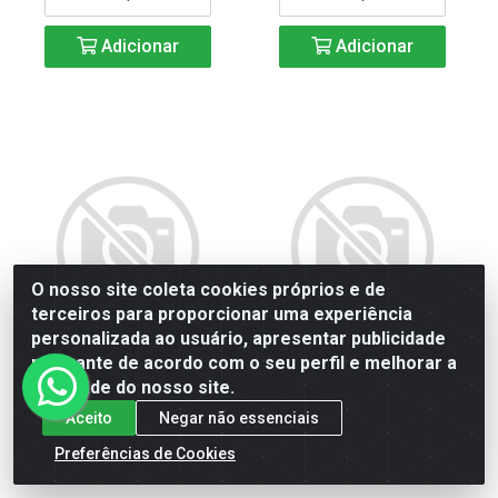
Adicionar
Adicionar
O nosso site coleta cookies próprios e de
terceiros para proporcionar uma experiência
personalizada ao usuário, apresentar publicidade
relevante de acordo com o seu perfil e melhorar a
qualidade do nosso site.
DISJUNTOR MDWP C32-3
DISJUNTOR MDWP C40-1
(CURVA C 32A 3 P)
(Curva C 40A 1 P)
Aceito
Negar não essenciais
Preferências de Cookies
Código: 57710
Código: 57653
SKU: 15265763
SKU: 15265691