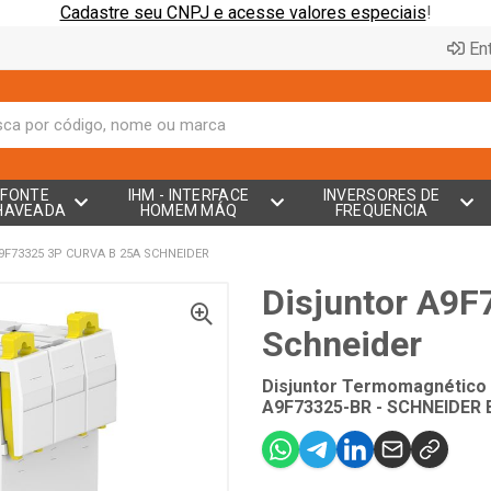
Cadastre seu CNPJ e acesse valores especiais
!
Ent
FONTE
IHM - INTERFACE
INVERSORES DE
HAVEADA
HOMEM MÁQ
FREQUENCIA
F73325 3P CURVA B 25A SCHNEIDER
Disjuntor A9F
Schneider
Disjuntor Termomagnético 
A9F73325-BR - SCHNEIDER 