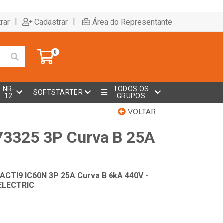
|
|
rar
Cadastrar
Área do Representante
0
NR-
TODOS OS
SOFTSTARTER
12
GRUPOS
VOLTAR
73325 3P Curva B 25A
ACTI9 IC60N 3P 25A Curva B 6kA 440V -
ELECTRIC