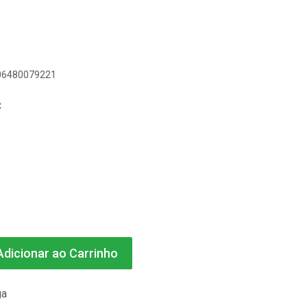
606480079221
C
dicionar ao Carrinho
ga