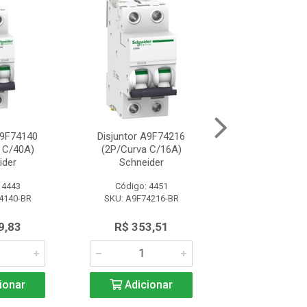
A9F74140
Disjuntor A9F74216
Disjuntor A9
 C/40A)
(2P/Curva C/16A)
(2P/Curva C
ider
Schneider
Schneide
 4443
Código: 4451
Código: 44
4140-BR
SKU: A9F74216-BR
SKU: A9F742
9,83
R$ 353,51
R$ 353,
ionar
Adicionar
Adicio