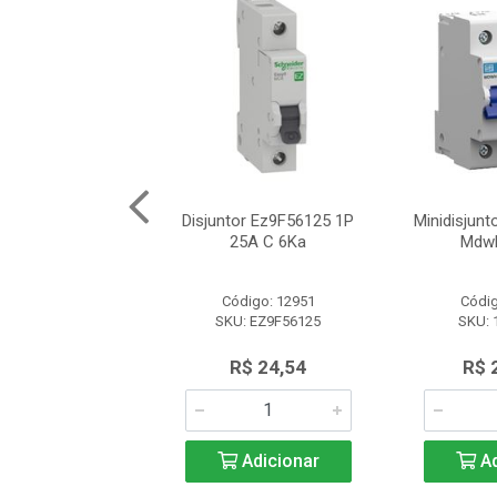
ção A9C70124 (P/
Disjuntor Ez9F56125 1P
Minidisjun
r Ic60) Schneider
25A C 6Ka
Mdw
ódigo: 7786
Código: 12951
Códig
U: A9C70124
SKU: EZ9F56125
SKU: 
 5.376,14
R$ 24,54
R$ 
Adicionar
Adicionar
Ad