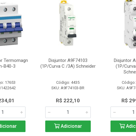
tor Termomagn
Disjuntor A9F74103
Disjuntor 
h-B40-3
(1P/Curva C /3A) Schneider
(1P/Curva
Schne
o: 17653
Código: 4435
Código:
11422642
SKU: A9F74103-BR
SKU: A9F7
234,01
R$ 222,10
R$ 29
icionar
Adicionar
Adic