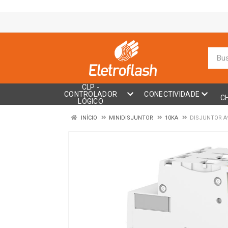
CLP -
CONTROLADOR
CONECTIVIDADE
C
LÓGICO
INÍCIO
MINIDISJUNTOR
10KA
DISJUNTOR A9