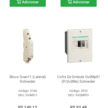
Adicionar
Adicionar
Bloco Gvan11 (Lateral)
Cofre De Embutir Gv2Mp01
Schneider
(P/Gv2Me) Schneider
Código: 3163
Código: 3912
SKU: GVAN11
SKU: GV2MP01
R$ 140,12
R$ 92,48