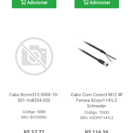
Adicionar
Adicionar
Cabo Bccm313-0000-10-
Cabo Com Conect M12 4P
001-Vx8334-020
Femea Xzcpv1141L2
Schneider
Código: 9283
Código: 12632
SKU: BCC02NU
SKU: XZCPV1141L2
R$ 37,77
R$ 116,30