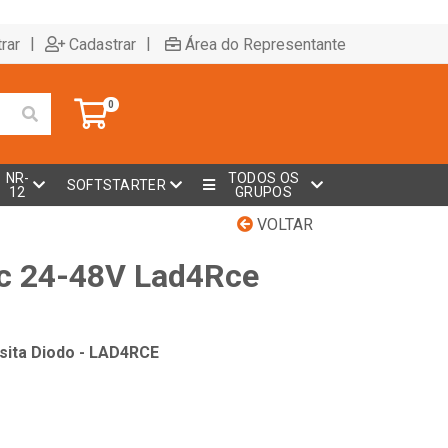
|
|
rar
Cadastrar
Área do Representante
0
NR-
TODOS OS
SOFTSTARTER
12
GRUPOS
VOLTAR
Rc 24-48V Lad4Rce
sita Diodo - LAD4RCE