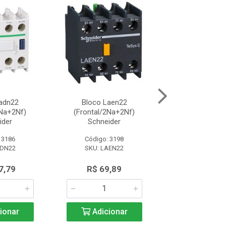
adn22
Bloco Laen22
Trava Mecanica 
2Na+2Nf)
(Frontal/2Na+2Nf)
(P/Lc1D115-150) 
ider
Schneider
 3186
Código: 3198
Código: 64
ADN22
SKU: LAEN22
SKU: LA9D1
7,79
R$ 69,89
R$ 1.070
ionar
Adicionar
Adicio