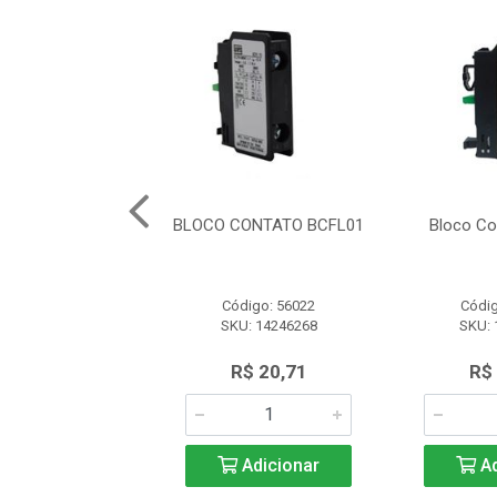
ina Lx1Ff316
BLOCO CONTATO BCFL01
Bloco Co
15...150/380Vca)
Schneider
ódigo: 3308
Código: 56022
Códig
U: LX1FF316
SKU: 14246268
SKU: 
$ 120,83
R$ 20,71
R$
Adicionar
Adicionar
Ad