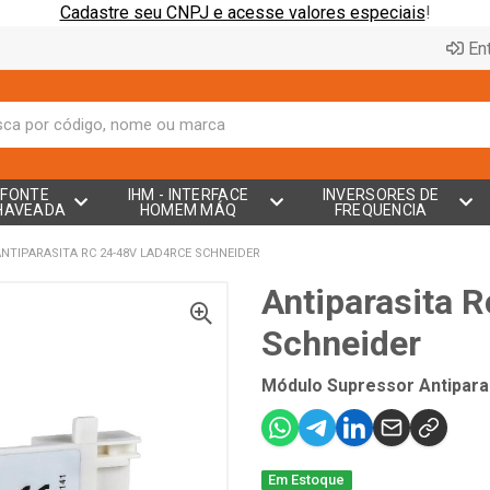
Cadastre seu CNPJ e acesse valores especiais
!
Ent
FONTE
IHM - INTERFACE
INVERSORES DE
HAVEADA
HOMEM MÁQ
FREQUENCIA
ANTIPARASITA RC 24-48V LAD4RCE SCHNEIDER
Antiparasita 
Schneider
Módulo Supressor Antipara
Em Estoque