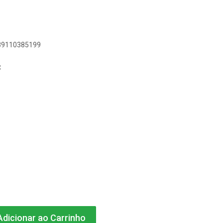
389110385199
C
dicionar ao Carrinho