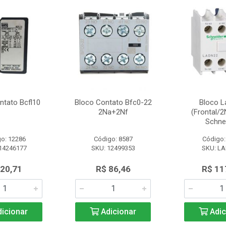
ntato Bcfl10
Bloco Contato Bfc0-22
Bloco L
2Na+2Nf
(Frontal/
Schne
o: 12286
Código: 8587
Código:
14246177
SKU: 12499353
SKU: L
 20,71
R$ 86,46
R$ 11
icionar
Adicionar
Adic