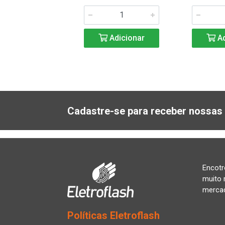
Adicionar
Adicionar
Ad
Cadastre-se para receber nossas 
Encotr
muito 
merca
Políticas Eletroflash