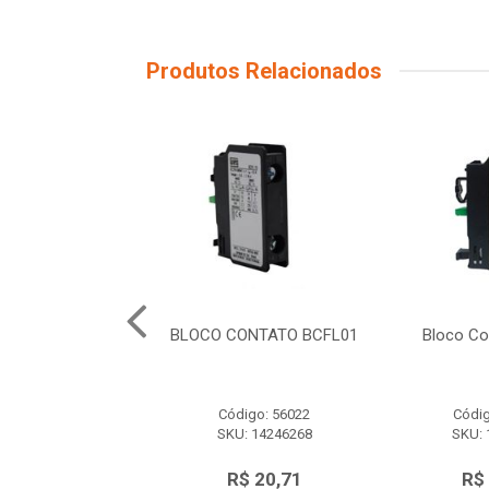
Produtos Relacionados
ina Lx1Ff316
BLOCO CONTATO BCFL01
Bloco Co
15...150/380Vca)
Schneider
ódigo: 3308
Código: 56022
Códig
U: LX1FF316
SKU: 14246268
SKU: 
$ 120,83
R$ 20,71
R$