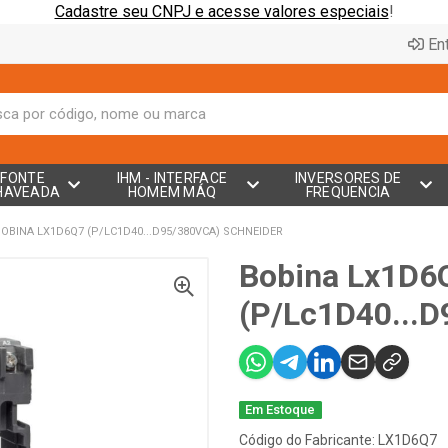
Cadastre seu CNPJ e acesse valores especiais
!
Ent
FONTE
IHM - INTERFACE
INVERSORES DE
HAVEADA
HOMEM MÁQ
FREQUENCIA
BOBINA LX1D6Q7 (P/LC1D40...D95/380VCA) SCHNEIDER
Bobina Lx1D6
(P/Lc1D40...D
Em Estoque
Código do Fabricante: LX1D6Q7