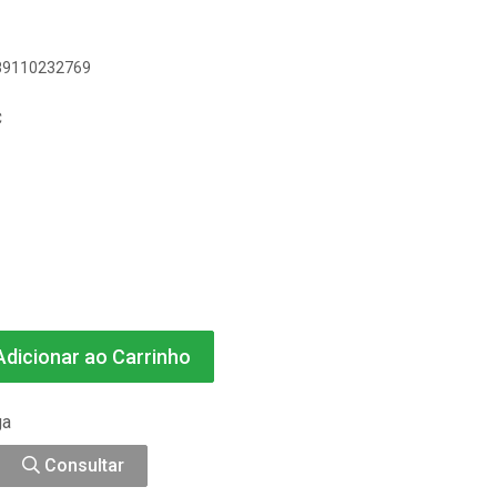
389110232769
C
dicionar ao Carrinho
ga
Consultar