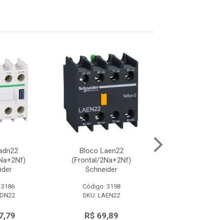
adn22
Bloco Laen22
Trava Mecanica 
2Na+2Nf)
(Frontal/2Na+2Nf)
(P/Lc1D115-150) 
ider
Schneider
 3186
Código: 3198
Código: 64
ADN22
SKU: LAEN22
SKU: LA9D1
7,79
R$ 69,89
R$ 1.070