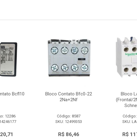
ntato Bcfl10
Bloco Contato Bfc0-22
Bloco L
2Na+2Nf
(Frontal/
Schne
o: 12286
Código: 8587
Código:
14246177
SKU: 12499353
SKU: L
 20,71
R$ 86,46
R$ 11