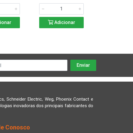
ionar
Adicionar
Adicio
cs, Schneider Electric, Weg, Phoenix Contact e
logias inovadoras dos principais fabricantes do
le Conosco