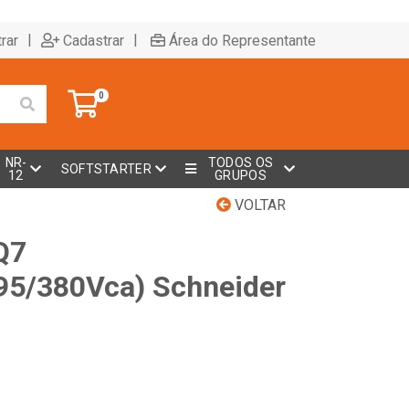
|
|
rar
Cadastrar
Área do Representante
0
NR-
TODOS OS
SOFTSTARTER
12
GRUPOS
VOLTAR
Q7
95/380Vca) Schneider