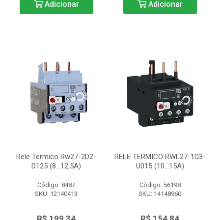
Adicionar
Adicionar
Rele Termico Rw27-2D2-
RELE TERMICO RWL27-1D3-
D125 (8...12,5A)
U015 (10...15A)
Código: 8487
Código: 56198
SKU: 12140413
SKU: 14148960
R$ 199,34
R$ 154,84