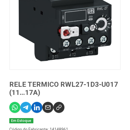
RELE TERMICO RWL27-1D3-U017
(11...17A)
Em Estoque
Código do Fabricante: 14148961