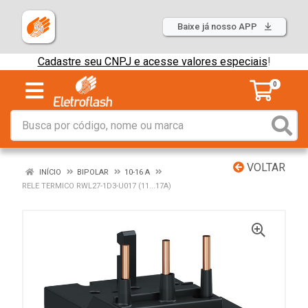
Baixe já nosso APP
Cadastre seu CNPJ e acesse valores especiais
!
0
VOLTAR
INÍCIO
BIPOLAR
10-16 A
RELE TERMICO RWL27-1D3-U017 (11...17A)