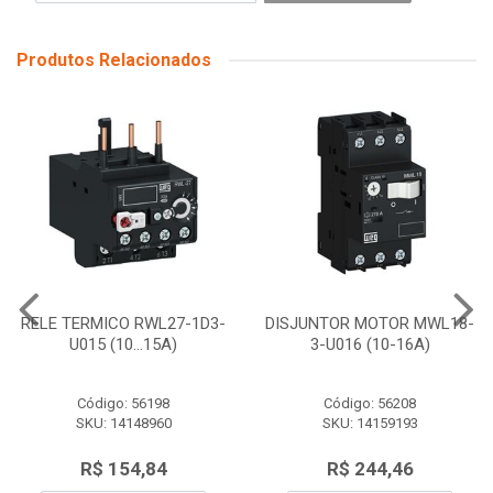
Produtos Relacionados
RELE TERMICO RWL27-1D3-
DISJUNTOR MOTOR MWL18-
U015 (10...15A)
3-U016 (10-16A)
Código: 56198
Código: 56208
SKU: 14148960
SKU: 14159193
R$ 154,84
R$ 244,46