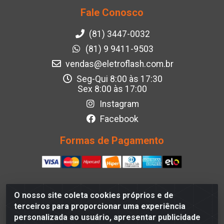
Fale Conosco
(81) 3447-0032
(81) 9 9411-9503
vendas@eletroflash.com.br
Seg-Qui 8:00 às 17:30
Sex 8:00 às 17:00
Instagram
Facebook
Formas de Pagamento
O nosso site coleta cookies próprios e de
Eletroflash - R. Maj. Justino da Silveira, 202 - Afogados,
terceiros para proporcionar uma experiência
Recife - PE, 50830-390, Brazil - CNPJ 05.012.582/0001-
personalizada ao usuário, apresentar publicidade
40