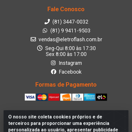
Fale Conosco
(81) 3447-0032
(81) 9 9411-9503
vendas@eletroflash.com.br
Seg-Qui 8:00 às 17:30
Sex 8:00 às 17:00
Instagram
Facebook
Formas de Pagamento
O nosso site coleta cookies próprios e de
Eletroflash - R. Maj. Justino da Silveira, 202 - Afogados,
terceiros para proporcionar uma experiência
Recife - PE, 50830-390, Brazil - CNPJ 05.012.582/0001-
personalizada ao usuário, apresentar publicidade