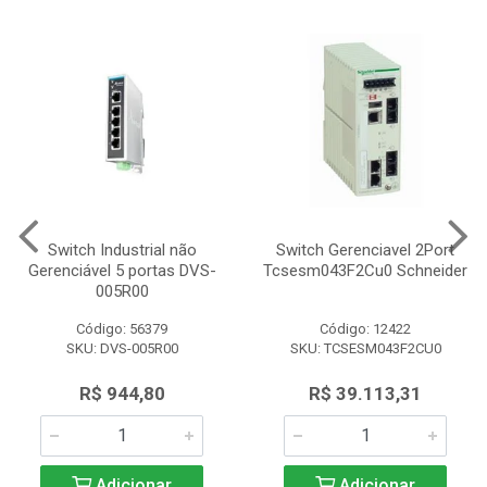
Switch Industrial não
Switch Gerenciavel 2Port
Gerenciável 5 portas DVS-
Tcsesm043F2Cu0 Schneider
005R00
Código: 56379
Código: 12422
SKU: DVS-005R00
SKU: TCSESM043F2CU0
R$ 944,80
R$ 39.113,31
Adicionar
Adicionar