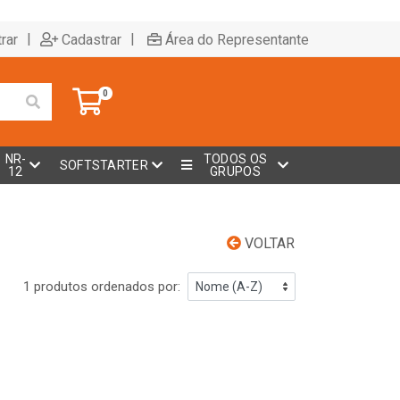
|
|
rar
Cadastrar
Área do Representante
0
NR-
TODOS OS
SOFTSTARTER
12
GRUPOS
VOLTAR
1 produtos ordenados por: