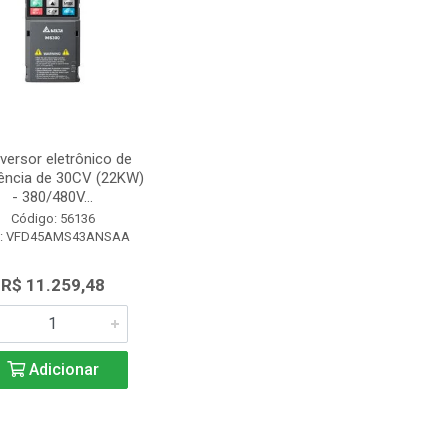
versor eletrônico de
ência de 30CV (22KW)
- 380/480V...
Código: 56136
: VFD45AMS43ANSAA
R$ 11.259,48
Adicionar