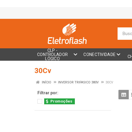
CLP -
CONTROLADOR
CONECTIVIDADE
C
LÓGICO
30Cv
INÍCIO
INVERSOR TRIFASICO 380V
30CV
Filtrar por:
Promoções