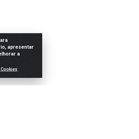
para
io, apresentar
elhorar a
 Cookies