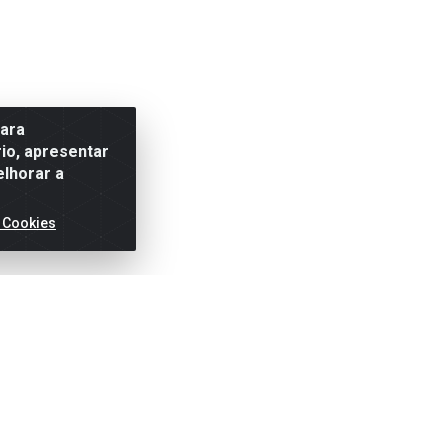
para
io, apresentar
elhorar a
 Cookies