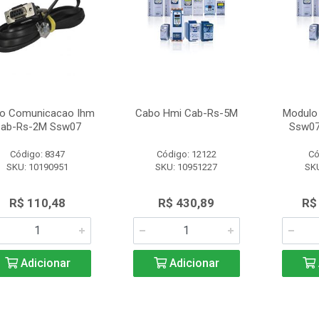
o Comunicacao Ihm
Cabo Hmi Cab-Rs-5M
Modulo 
ab-Rs-2M Ssw07
Ssw0
Código: 8347
Código: 12122
Có
SKU: 10190951
SKU: 10951227
SKU
R$ 110,48
R$ 430,89
R$
Adicionar
Adicionar