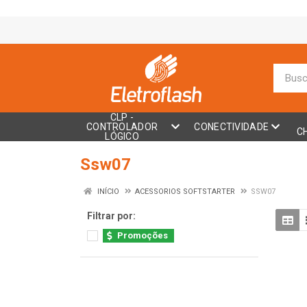
CLP -
CONTROLADOR
CONECTIVIDADE
C
LÓGICO
Ssw07
INÍCIO
ACESSORIOS SOFTSTARTER
SSW07
Filtrar por:
Promoções