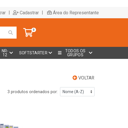
|
|
rar
Cadastrar
Área do Representante
0
NR-
TODOS OS
SOFTSTARTER
12
GRUPOS
VOLTAR
3 produtos ordenados por: