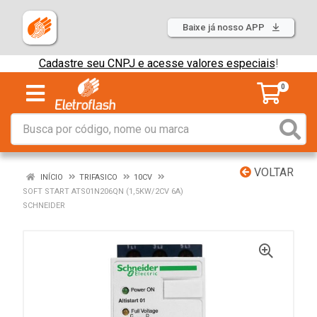
Baixe já nosso APP
Cadastre seu CNPJ e acesse valores especiais
!
0
VOLTAR
INÍCIO
TRIFASICO
10CV
SOFT START ATS01N206QN (1,5KW/2CV 6A)
SCHNEIDER