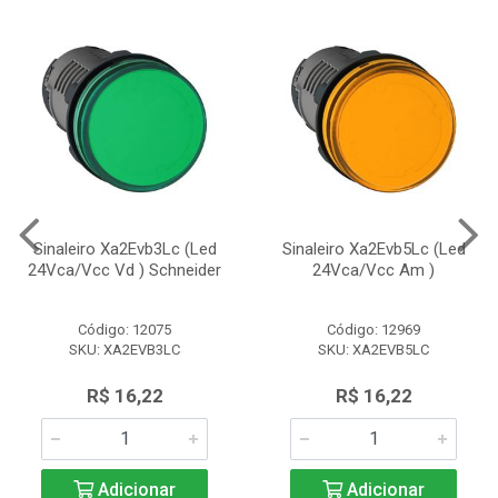
Sinaleiro Xa2Evb3Lc (Led
Sinaleiro Xa2Evb5Lc (Led
24Vca/Vcc Vd ) Schneider
24Vca/Vcc Am )
Código: 12075
Código: 12969
SKU: XA2EVB3LC
SKU: XA2EVB5LC
R$ 16,22
R$ 16,22
Adicionar
Adicionar