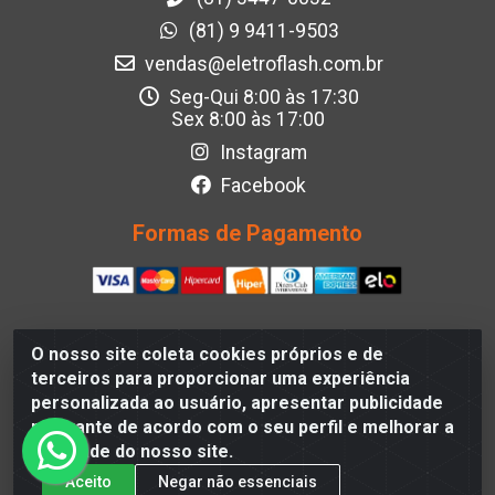
(81) 9 9411-9503
vendas@eletroflash.com.br
Seg-Qui 8:00 às 17:30
Sex 8:00 às 17:00
Instagram
Facebook
Formas de Pagamento
O nosso site coleta cookies próprios e de
Eletroflash - R. Maj. Justino da Silveira, 202 - Afogados,
terceiros para proporcionar uma experiência
Recife - PE, 50830-390, Brazil - CNPJ 05.012.582/0001-
personalizada ao usuário, apresentar publicidade
40
relevante de acordo com o seu perfil e melhorar a
qualidade do nosso site.
Aceito
Negar não essenciais