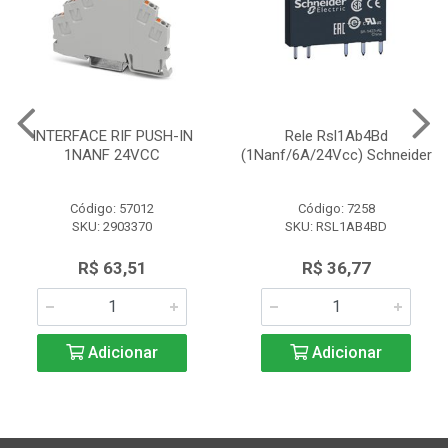
INTERFACE RIF PUSH-IN
Rele Rsl1Ab4Bd
1NANF 24VCC
(1Nanf/6A/24Vcc) Schneider
Código: 57012
Código: 7258
SKU: 2903370
SKU: RSL1AB4BD
R$ 63,51
R$ 36,77
Adicionar
Adicionar