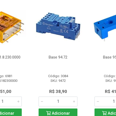
1.8.230.0000
Base 94.72
Base 95
go: 6981
Código: 3084
Código:
6182300000
SKU: 9472
SKU: 9
 51,00
R$ 38,90
R$ 4
icionar
Adicionar
Adic