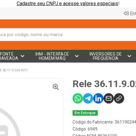
Cadastre seu CNPJ e acesse valores especiais
!
Ent
FONTE
IHM - INTERFACE
INVERSORES DE
HAVEADA
HOMEM MÁQ
FREQUENCIA
E 36.11.9.024.4011
Rele 36.11.9.
Em Estoque
Código do Fabricante: 36119024
Código: 6949