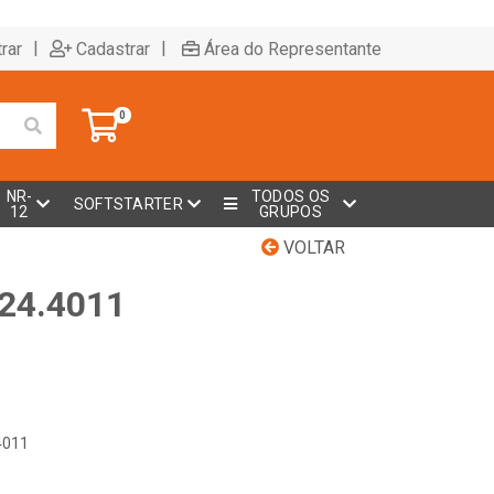
|
|
rar
Cadastrar
Área do Representante
0
NR-
TODOS OS
SOFTSTARTER
12
GRUPOS
VOLTAR
024.4011
4011