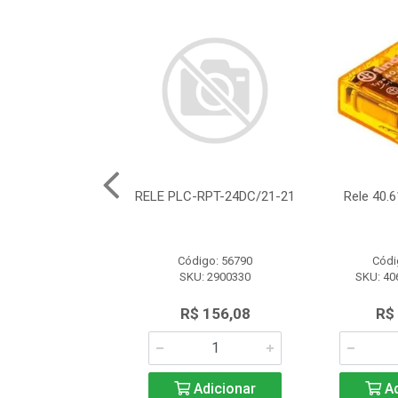
0.22.7.005.0010
RELE PLC-RPT-24DC/21-21
Rele 40.6
ódigo: 6928
Código: 56790
Códi
 302270050010
SKU: 2900330
SKU: 40
R$ 33,30
R$ 156,08
R$
Adicionar
Adicionar
Ad