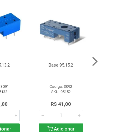
.13.2
Base 95.15.2
Base 96.
 3091
Código: 3092
Código: 30
5132
SKU: 95152
SKU: 961
1,00
R$ 41,00
R$ 37,0
ionar
Adicionar
Adicio