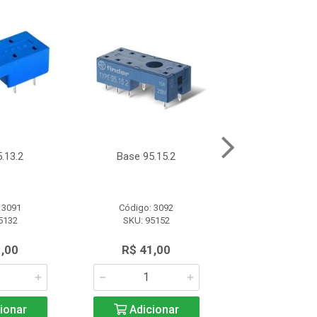
.13.2
Base 95.15.2
Base 96.
 3091
Código: 3092
Código: 30
5132
SKU: 95152
SKU: 961
1,00
R$ 41,00
R$ 37,0
ionar
Adicionar
Adicio