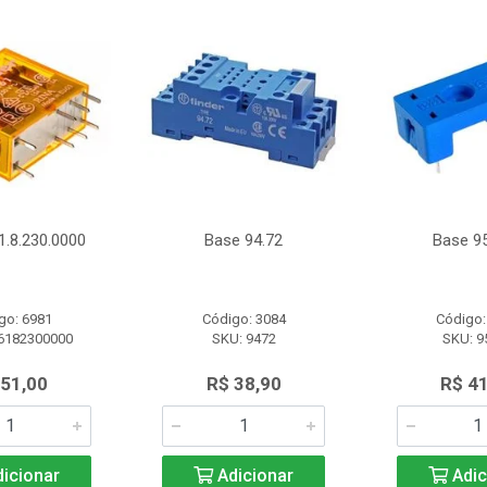
1.8.230.0000
Base 94.72
Base 95
go: 6981
Código: 3084
Código:
6182300000
SKU: 9472
SKU: 9
 51,00
R$ 38,90
R$ 4
icionar
Adicionar
Adic