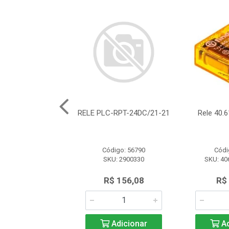
0.22.7.005.0010
RELE PLC-RPT-24DC/21-21
Rele 40.6
ódigo: 6928
Código: 56790
Códi
 302270050010
SKU: 2900330
SKU: 40
R$ 33,30
R$ 156,08
R$
Adicionar
Adicionar
Ad