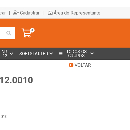
|
|
rar
Cadastrar
Área do Representante
0
NR-
TODOS OS
SOFTSTARTER
12
GRUPOS
VOLTAR
012.0010
0010