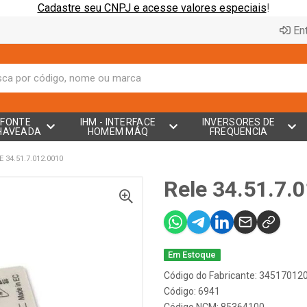
Cadastre seu CNPJ e acesse valores especiais
!
Ent
FONTE
IHM - INTERFACE
INVERSORES DE
HAVEADA
HOMEM MÁQ
FREQUENCIA
E 34.51.7.012.0010
Rele 34.51.7.
Em Estoque
Código do Fabricante: 34517012
Código: 6941