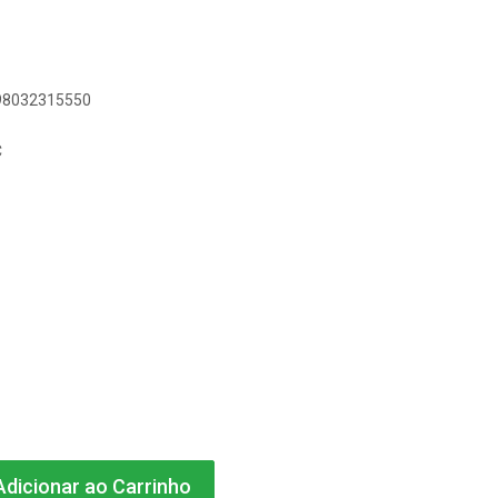
898032315550
C
dicionar ao Carrinho