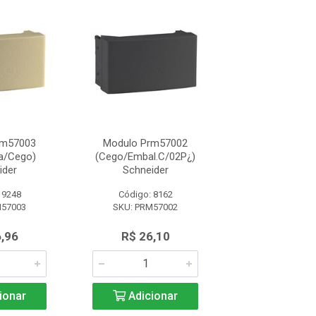
rm57003
Modulo Prm57002
Interruptor S
a/Cego)
(Cego/Embal.C/02P¿)
(3Teclas/10A/Br)
ider
Schneider
 9248
Código: 8162
Código: 90
M57003
SKU: PRM57002
SKU: S3B62
,96
R$ 26,10
R$ 32,8
ionar
Adicionar
Adicio