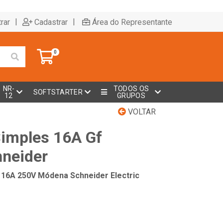
|
|
rar
Cadastrar
Área do Representante
0
NR-
TODOS OS
SOFTSTARTER
12
GRUPOS
VOLTAR
Simples 16A Gf
neider
 16A 250V Módena Schneider Electric