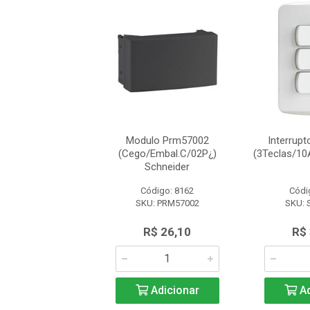
lo Prm57003
Modulo Prm57002
Interrup
omada/Cego)
(Cego/Embal.C/02P¿)
(3Teclas/10
Schneider
Schneider
ódigo: 9248
Código: 8162
Códi
U: PRM57003
SKU: PRM57002
SKU: 
R$ 36,96
R$ 26,10
R$
Adicionar
Adicionar
Ad