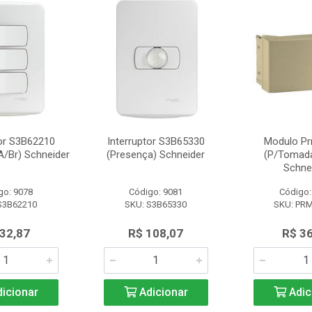
tor S3B62210
Interruptor S3B65330
Modulo P
A/Br) Schneider
(Presença) Schneider
(P/Tomad
Schne
go: 9078
Código: 9081
Código:
S3B62210
SKU: S3B65330
SKU: PR
 32,87
R$ 108,07
R$ 36
icionar
Adicionar
Adic