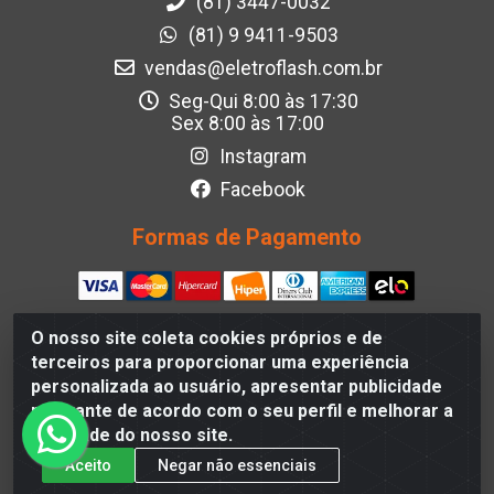
(81) 3447-0032
(81) 9 9411-9503
vendas@eletroflash.com.br
Seg-Qui 8:00 às 17:30
Sex 8:00 às 17:00
Instagram
Facebook
Formas de Pagamento
O nosso site coleta cookies próprios e de
terceiros para proporcionar uma experiência
Eletroflash - R. Maj. Justino da Silveira, 202 - Afogados,
personalizada ao usuário, apresentar publicidade
Recife - PE, 50830-390, Brazil - CNPJ 05.012.582/0001-40
relevante de acordo com o seu perfil e melhorar a
qualidade do nosso site.
Aceito
Negar não essenciais