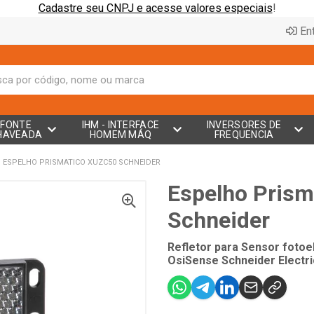
Cadastre seu CNPJ e acesse valores especiais
!
Ent
FONTE
IHM - INTERFACE
INVERSORES DE
HAVEADA
HOMEM MÁQ
FREQUENCIA
ESPELHO PRISMATICO XUZC50 SCHNEIDER
Espelho Prism
Schneider
Refletor para Sensor fotoe
OsiSense Schneider Electri