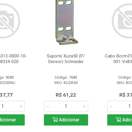
313-0000-10-
Suporte Xuza50 (P/
Cabo Bccm31
x8334-020
Sensor) Schneider
001-Vx83
go: 9283
Código: 7683
Código:
 BCC02NU
SKU: XUZA50
SKU: BC
 37,77
R$ 61,22
R$ 37
icionar
Adicionar
Adic