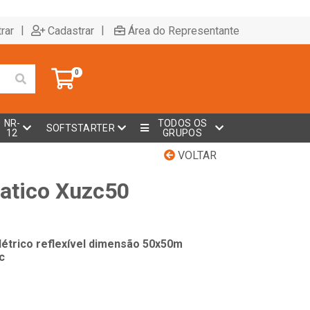
|
|
rar
Cadastrar
Área do Representante
0
NR-
TODOS OS
SOFTSTARTER
12
GRUPOS
VOLTAR
atico Xuzc50
létrico reflexível dimensão 50x50m
c