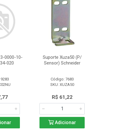
3-0000-10-
Suporte Xuza50 (P/
Cabo Bccm313-
34-020
Sensor) Schneider
001-Vx8334
 9283
Código: 7683
Código: 92
C02NU
SKU: XUZA50
SKU: BCC0
,77
R$ 61,22
R$ 37,7
ionar
Adicionar
Adicio