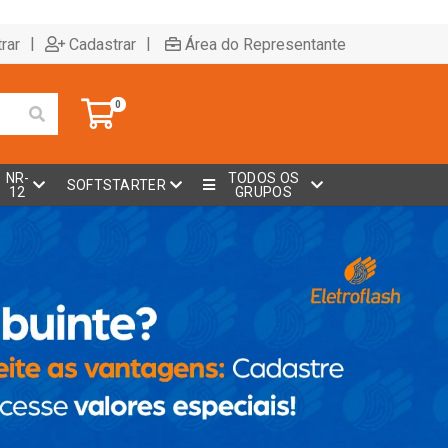
|
|
rar
Cadastrar
Área do Representante
0
NR-
TODOS OS
SOFTSTARTER
12
GRUPOS