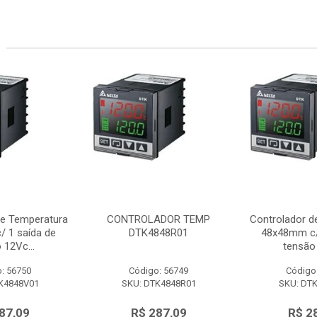
de Temperatura
CONTROLADOR TEMP
Controlador d
 1 saída de
DTK4848R01
48x48mm c/
 12Vc...
tensão 
: 56750
Código: 56749
Código
K4848V01
SKU: DTK4848R01
SKU: DT
87,09
R$ 287,09
R$ 2