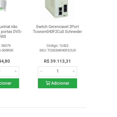
ustrial não
Switch Gerenciavel 2Port
Switch Indu
5 portas DVS-
Tcsesm043F2Cu0 Schneider
Gerenciável 8
R00
008
: 56379
Código: 12422
Código:
S-005R00
SKU: TCSESM043F2CU0
SKU: DVS
44,80
R$ 39.113,31
R$ 1.3
cionar
Adicionar
Adic