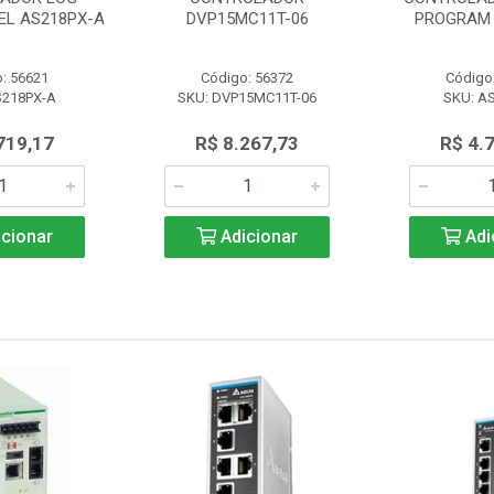
L AS218PX-A
DVP15MC11T-06
PROGRAM 
: 56621
Código: 56372
Código
S218PX-A
SKU: DVP15MC11T-06
SKU: A
719,17
R$ 8.267,73
R$ 4.
cionar
Adicionar
Adi