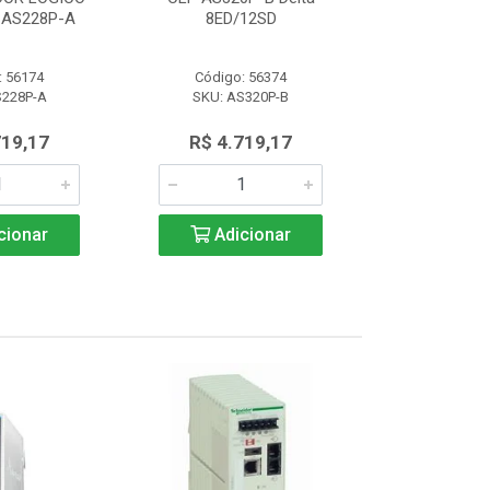
AS228P-A
8ED/12SD
PROGRAMAVEL
: 56174
Código: 56374
Código:
S228P-A
SKU: AS320P-B
SKU: AS
719,17
R$ 4.719,17
R$ 4.7
cionar
Adicionar
Adic