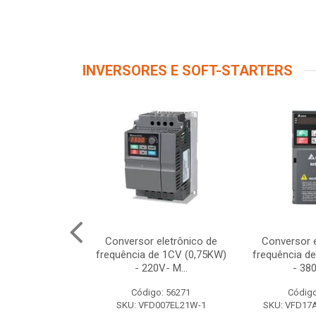
INVERSORES E SOFT-STARTERS
e Frequência
Conversor eletrônico de
Conversor e
ação 220V
frequência de 1CV (0,75KW)
frequência d
 Saida 220...
- 220V- M...
- 380
o: 12261
Código: 56271
Código
V320U04M2B
SKU: VFD007EL21W-1
SKU: VFD1