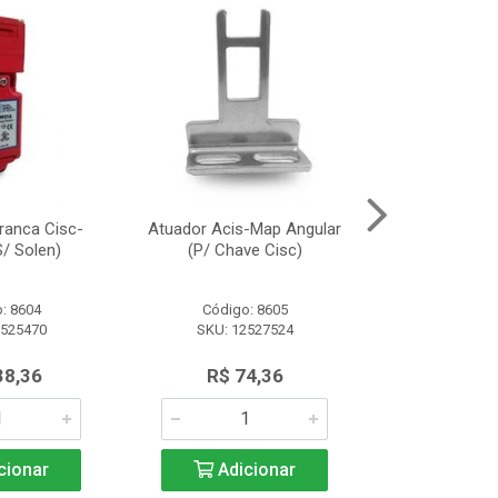
ranca Cisc-
Atuador Acis-Map Angular
Fonte Alimen
/ Solen)
(P/ Chave Cisc)
(10A/2
: 8604
Código: 8605
Código:
2525470
SKU: 12527524
SKU: 13
38,36
R$ 74,36
R$ 91
cionar
Adicionar
Adic