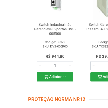
dustrial não
Switch Industrial não
Switch Gere
 8 portas DVS-
Gerenciável 5 portas DVS-
Tcsesm043F2
8R00
005R00
o: 56616
Código: 56379
Código
VS-008R00
SKU: DVS-005R00
SKU: TCSE
.347,50
R$ 944,80
R$ 39
icionar
Adicionar
Adi
PROTEÇÃO NORMA NR12