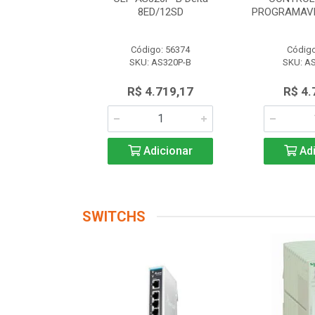
 AS228P-A
8ED/12SD
PROGRAMAVE
o: 56174
Código: 56374
Código
AS228P-A
SKU: AS320P-B
SKU: A
.719,17
R$ 4.719,17
R$ 4.
icionar
Adicionar
Adi
SWITCHS