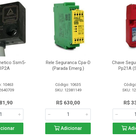
netico Ssm5-
Rele Seguranca Cpa-D
Chave Segu
1P2A
(Parada Emerg.)
Pp21A (S
: 10463
Código: 10635
Código
2640709
SKU: 12381149
SKU: 1
81,90
R$ 630,00
R$ 3
cionar
Adicionar
Adi