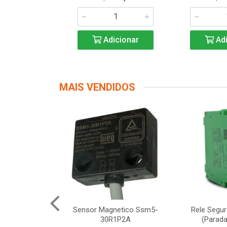
icionar
Adicionar
Adi
MAIS VENDIDOS
Segurança
Sensor Magnetico Ssm5-
Rele Segu
12 Schneider
30R1P2A
(Parada