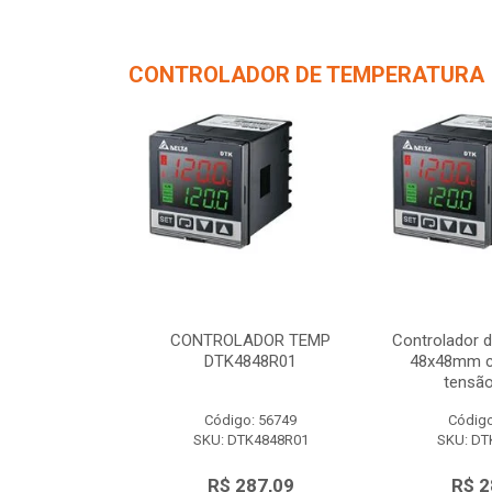
CONTROLADOR DE TEMPERATURA
de Temperatura
CONTROLADOR TEMP
Controlador 
/ 1 saída de
DTK4848R01
48x48mm c/
 12Vc...
tensão
o: 56750
Código: 56749
Código
TK4848V01
SKU: DTK4848R01
SKU: DT
287,09
R$ 287,09
R$ 2