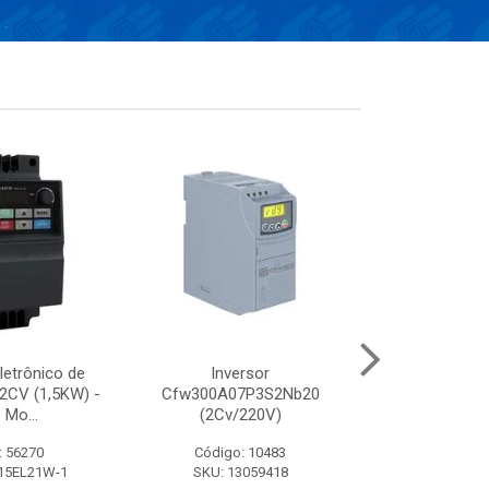
letrônico de
Inversor
INVERSOR VF
 2CV (1,5KW) -
Cfw300A07P3S2Nb20
(3CV/38
 Mo...
(2Cv/220V)
: 56270
Código: 10483
Código:
15EL21W-1
SKU: 13059418
SKU: VFD0