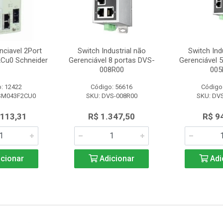
nciavel 2Port
Switch Industrial não
Switch Ind
Cu0 Schneider
Gerenciável 8 portas DVS-
Gerenciável 
008R00
005
: 12422
Código: 56616
Código
SM043F2CU0
SKU: DVS-008R00
SKU: DV
.113,31
R$ 1.347,50
R$ 9
cionar
Adicionar
Adi