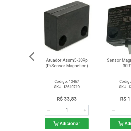
Segurança
Atuador Assm5-30Rp
Sensor Mag
12 Schneider
(P/Sensor Magnetico)
30R
o: 8161
Código: 10467
Código
SLE2727312
SKU: 12640710
SKU: 1
.566,97
R$ 33,83
R$ 1
icionar
Adicionar
Adi