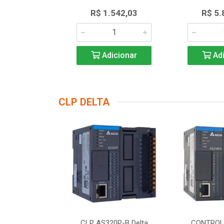
.768,62
R$ 1.542,03
R$ 5.
icionar
Adicionar
Adi
CLP DELTA
DOR LOGICO
CLP AS320P-B Delta
CONTROL