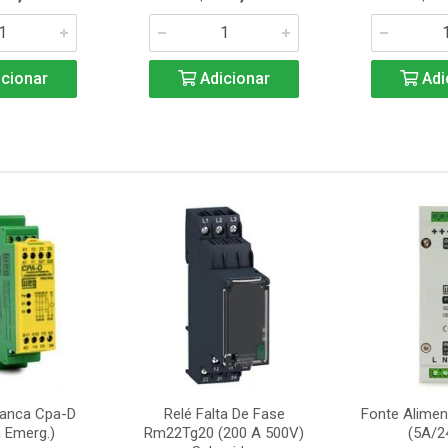
cionar
Adicionar
Adi
ranca Cpa-D
Relé Falta De Fase
Fonte Alime
 Emerg.)
Rm22Tg20 (200 A 500V)
(5A/2