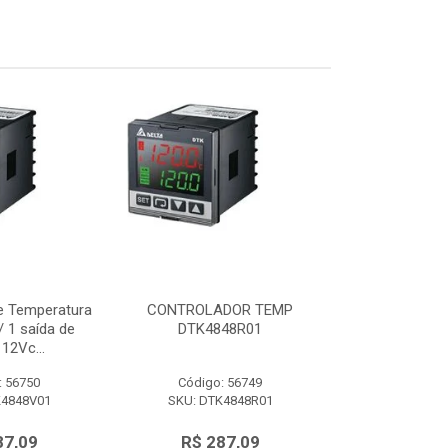
e Temperatura
CONTROLADOR TEMP
Controlador d
 1 saída de
DTK4848R01
48x48mm c/ 
12Vc...
tensão 
: 56750
Código: 56749
Código:
K4848V01
SKU: DTK4848R01
SKU: DTK
87,09
R$ 287,09
R$ 28