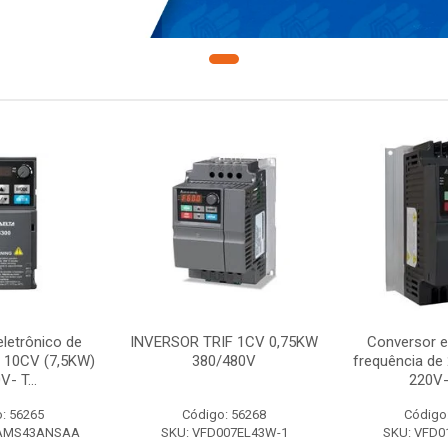
letrônico de
INVERSOR TRIF 1CV 0,75KW
Conversor e
e 10CV (7,5KW)
380/480V
frequência de
V- T...
220V-
: 56265
Código: 56268
Código
7AMS43ANSAA
SKU: VFD007EL43W-1
SKU: VFD0