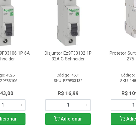
z9F33106 1P 6A
Disjuntor Ez9F33132 1P
Protetor Sur
hneider
32A C Schneider
275-
go: 4526
Código: 4531
Código:
EZ9F33106
SKU: EZ9F33132
SKU: 14
 43,00
R$ 16,99
R$ 10
icionar
Adicionar
Adic