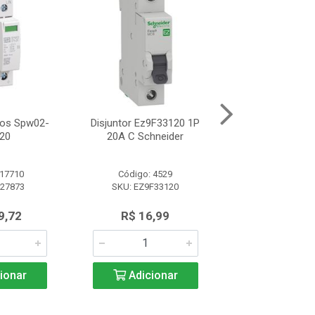
tos Spw02-
Disjuntor Ez9F33120 1P
Disjuntor Mdw-C4
20
20A C Schneider
1P 4A)
 17710
Código: 4529
Código: 99
827873
SKU: EZ9F33120
SKU: 10076
9,72
R$ 16,99
R$ 65,8
ionar
Adicionar
Adicio