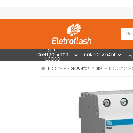
CLP -
CONTROLADOR
CONECTIVIDADE
C
LÓGICO
INÍCIO
MINIDISJUNTOR
3KA
DISJUNTOR MDW