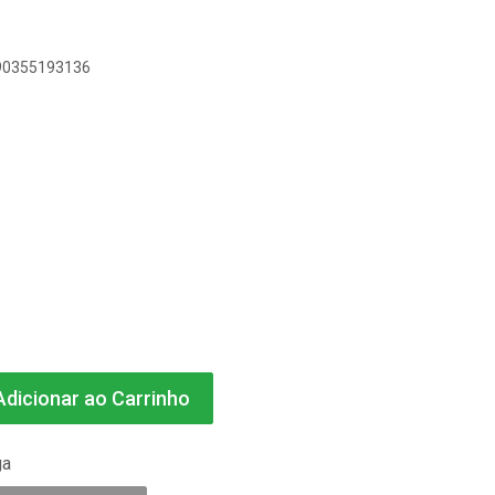
890355193136
dicionar ao Carrinho
ga