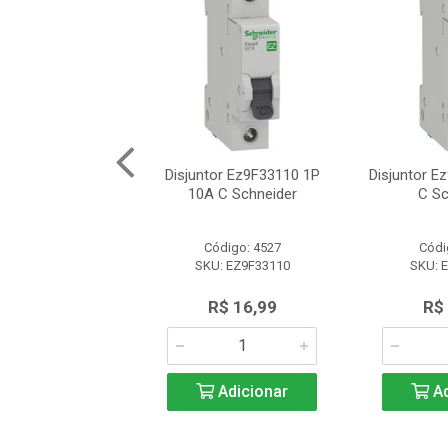
r Mdw-C32 (Curva
Disjuntor Ez9F33110 1P
Disjuntor E
C 1P 32A)
10A C Schneider
C Sc
ódigo: 9983
Código: 4527
Códi
U: 10076437
SKU: EZ9F33110
SKU: 
R$ 14,08
R$ 16,99
R$
Adicionar
Adicionar
Ad