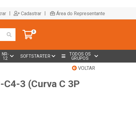
|
|
rar
Cadastrar
Área do Representante
0
NR-
TODOS OS
SOFTSTARTER
12
GRUPOS
VOLTAR
-C4-3 (Curva C 3P