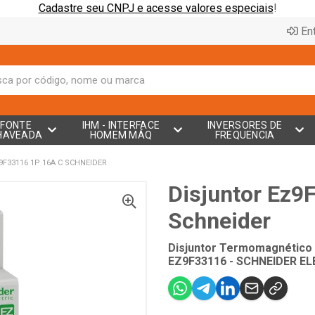
Cadastre seu CNPJ e acesse valores especiais
!
Ent
FONTE
IHM - INTERFACE
INVERSORES DE
HAVEADA
HOMEM MÁQ
FREQUENCIA
F33116 1P 16A C SCHNEIDER
Disjuntor Ez9
Schneider
Disjuntor Termomagnético 
EZ9F33116 - SCHNEIDER EL