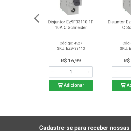
r Mdw-C20 (Curva
Disjuntor Ez9F33110 1P
Disjuntor E
C 1P 20A)
10A C Schneider
C Sc
ódigo: 9982
Código: 4527
Códi
U: 10076421
SKU: EZ9F33110
SKU: 
R$ 14,08
R$ 16,99
R$
Adicionar
Adicionar
Ad
Cadastre-se para receber nossas 