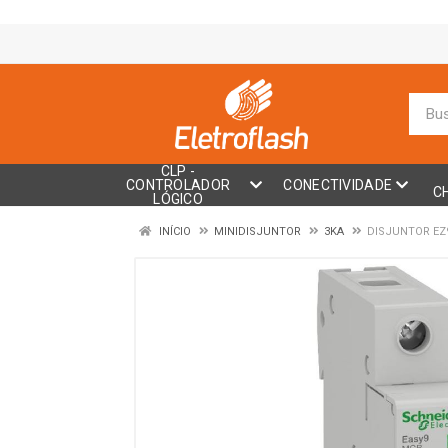
CLP -
CONTROLADOR
CONECTIVIDADE
C
LÓGICO
INÍCIO
MINIDISJUNTOR
3KA
DISJUNTOR EZ9