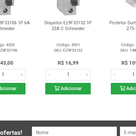
z9F33106 1P 6A
Disjuntor Ez9F33132 1P
Protetor Sur
hneider
32A C Schneider
275-
go: 4526
Código: 4531
Código:
EZ9F33106
SKU: EZ9F33132
SKU: 14
 43,00
R$ 16,99
R$ 10
icionar
Adicionar
Adic
ofertas!