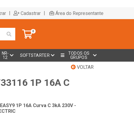
|
|
rar
Cadastrar
Área do Representante
0
NR-
TODOS OS
SOFTSTARTER
12
GRUPOS
VOLTAR
F33116 1P 16A C
EASY9 1P 16A Curva C 3kA 230V -
ECTRIC