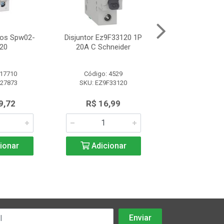
tos Spw02-
Disjuntor Ez9F33120 1P
Disjuntor Mdw-C
20
20A C Schneider
C 1P 63A
 17710
Código: 4529
Código: 86
827873
SKU: EZ9F33120
SKU: 10076
9,72
R$ 16,99
R$ 22,5
ionar
Adicionar
Adicio