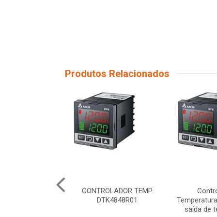
Produtos Relacionados
ol Tempo/Temp
CONTROLADOR TEMP
Contr
d Inv-Yb1-13-J
DTK4848R01
Temperatur
saída de t