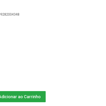
899282004348
dicionar ao Carrinho