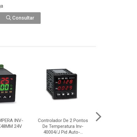
ga
Consultar
PERA INV-
Controlador De 2 Pontos
Control Temp
X48MM 24V
De Temperatura Inv-
Lavand Inv-Yb
40004/J Pid Auto-...