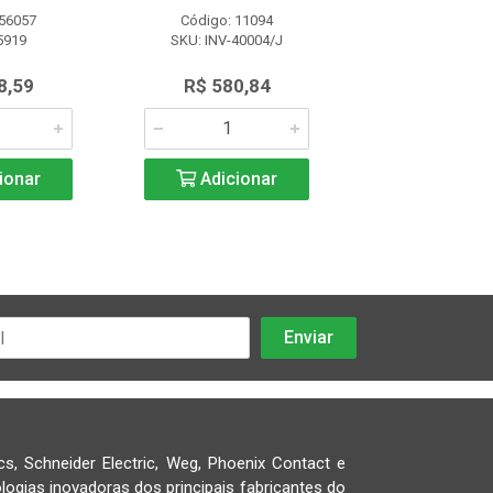
 56057
Código: 11094
Código: 12
5919
SKU: INV-40004/J
SKU: 1607
8,59
R$ 580,84
R$ 603,
ionar
Adicionar
Adicio
cs, Schneider Electric, Weg, Phoenix Contact e
logias inovadoras dos principais fabricantes do