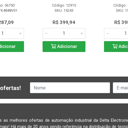
o: 56750
Código: 12915
Código:
TK4848V01
SKU: 15243
SKU: 1
287,09
R$ 399,94
R$ 39
icionar
Adicionar
Adic
ofertas!
e as melhores ofertas de automação industrial da Delta Electroni
mais! Há mais de 20 anos sendo referência na distribuição de tecno