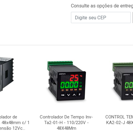
Consulte as opções de entre
olador de
Controlador De Tempo Inv-
CONTROL TEM
a 48x48mm c/ 1
Ta2-01-H - 110/220V -
KA2-02-J 48
ensão 12Vc...
48X48Mm