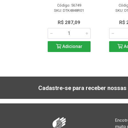
digo: 12987
Código: 56749
Códig
KU: 16071
SKU: DTK4848R01
SKU: D
$ 603,84
R$ 287,09
R$ 
Adicionar
Adicionar
Ad
Cadastre-se para receber nossas 
Encotr
muito 