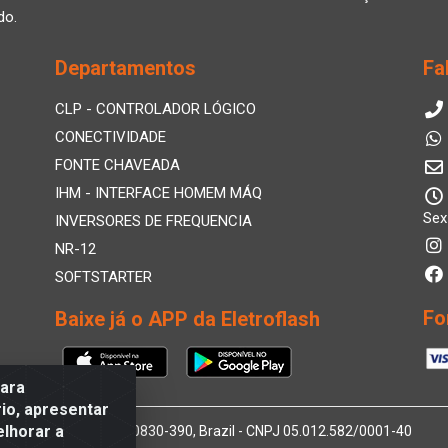
do.
Departamentos
Fa
CLP - CONTROLADOR LÓGICO
CONECTIVIDADE
FONTE CHAVEADA
IHM - INTERFACE HOMEM MÁQ
Sex
INVERSORES DE FREQUENCIA
NR-12
SOFTSTARTER
Fo
Baixe já o APP da Eletroflash
para
io, apresentar
elhorar a
 Afogados, Recife - PE, 50830-390, Brazil - CNPJ 05.012.582/0001-40