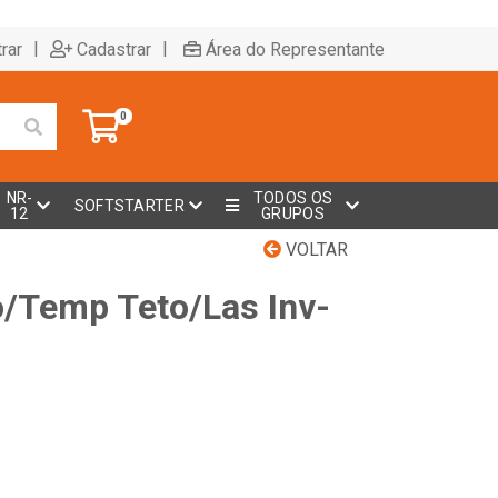
|
|
rar
Cadastrar
Área do Representante
0
NR-
TODOS OS
SOFTSTARTER
12
GRUPOS
VOLTAR
/Temp Teto/Las Inv-