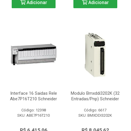
Adicionar
Adicionar
Interface 16 Saidas Rele
Modulo Bmxddi3202K (32
Abe7P16T210 Schneider
Entradas/Pnp) Schneider
Código: 12398
Código: 6617
SKU: ABE7P16T210
SKU: BMXDDI3202K
R$ 6.415,06
R$ 8.045,62