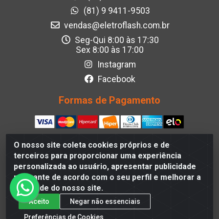
(81) 9 9411-9503
vendas@eletroflash.com.br
Seg-Qui 8:00 às 17:30
Sex 8:00 às 17:00
Instagram
Facebook
Formas de Pagamento
O nosso site coleta cookies próprios e de
terceiros para proporcionar uma experiência
Eletroflash - R. Maj. Justino da Silveira, 202 - Afogados,
personalizada ao usuário, apresentar publicidade
Recife - PE, 50830-390, Brazil - CNPJ 05.012.582/0001-40
relevante de acordo com o seu perfil e melhorar a
qualidade do nosso site.
Aceito
Negar não essenciais
Preferências de Cookies