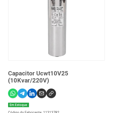
Capacitor Ucwt10V25
(10Kvar/220V)
Em Estoque
Código do Fabricante: 11313782