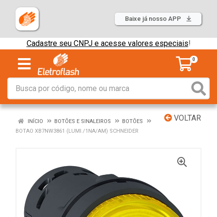
Baixe já nosso APP
Cadastre seu CNPJ e acesse valores especiais
!
0
VOLTAR
INÍCIO
BOTÕES E SINALEIROS
BOTÕES
BOTAO XB7NW3861 (LUMI./1NA/AM) SCHNEIDER