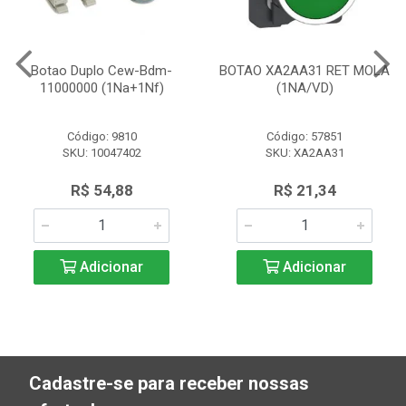
Botao Duplo Cew-Bdm-
BOTAO XA2AA31 RET MOLA
11000000 (1Na+1Nf)
(1NA/VD)
Código: 9810
Código: 57851
SKU: 10047402
SKU: XA2AA31
R$ 54,88
R$ 21,34
Adicionar
Adicionar
Cadastre-se para receber nossas