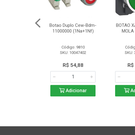
5Aa3 (Frontal/Vd)
Botao Duplo Cew-Bdm-
BOTAO X
Schneider
11000000 (1Na+1Nf)
MOLA 
ódigo: 3604
Código: 9810
Códig
KU: ZB5AA3
SKU: 10047402
SKU:
R$ 62,78
R$ 54,88
R$
Adicionar
Adicionar
Ad