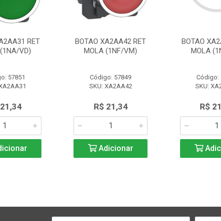
A2AA31 RET
BOTAO XA2AA42 RET
BOTAO XA2
(1NA/VD)
MOLA (1NF/VM)
MOLA (1
o: 57851
Código: 57849
Código:
 XA2AA31
SKU: XA2AA42
SKU: XA
 21,34
R$ 21,34
R$ 2
icionar
Adicionar
Adic