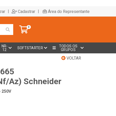
|
|
rar
Cadastrar
Área do Representante
0
NR-
TODOS OS
SOFTSTARTER
12
GRUPOS
VOLTAR
3665
f/Az) Schneider
o 250V