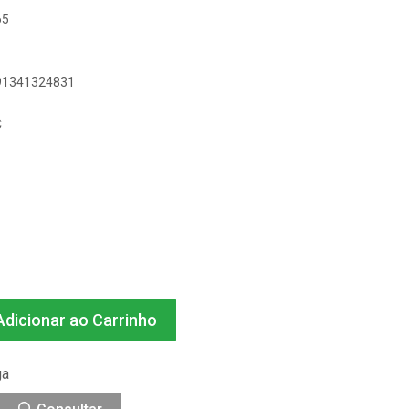
65
891341324831
C
dicionar ao Carrinho
ga