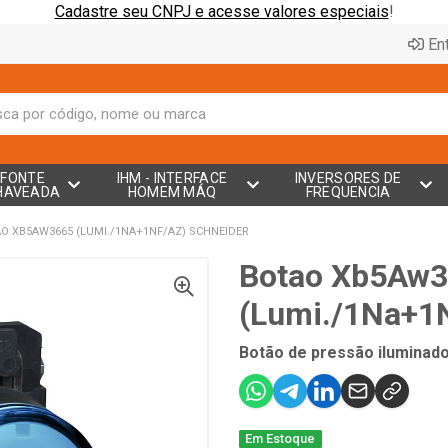
Cadastre seu CNPJ e acesse valores especiais
!
Ent
FONTE
IHM - INTERFACE
INVERSORES DE
HAVEADA
HOMEM MÁQ
FREQUENCIA
O XB5AW3665 (LUMI./1NA+1NF/AZ) SCHNEIDER
Botao Xb5Aw
(Lumi./1Na+1N
Botão de pressão iluminad
Em Estoque