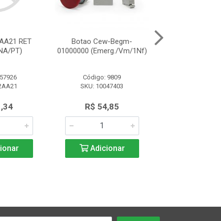
AA21 RET
Botao Cew-Begm-
Botao M20Bf
NA/PT)
01000000 (Emerg./Vm/1Nf)
(Metalico/1N
 57926
Código: 9809
Código: 34
2AA21
SKU: 10047403
SKU: BOTAO M20
(METALICO
1,34
R$ 54,85
R$ 12,0
ionar
Adicionar
Adicio