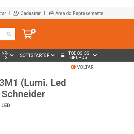
|
|
rar
Cadastrar
Área do Representante
0
NR-
TODOS OS
SOFTSTARTER
12
GRUPOS
VOLTAR
3M1 (Lumi. Led
 Schneider
o LED