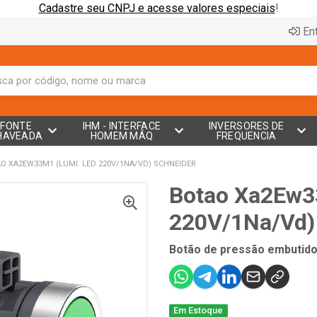
Cadastre seu CNPJ e acesse valores especiais
!
Ent
FONTE
IHM - INTERFACE
INVERSORES DE
HAVEADA
HOMEM MÁQ
FREQUENCIA
O XA2EW33M1 (LUMI. LED 220V/1NA/VD) SCHNEIDER
Botao Xa2Ew3
220V/1Na/Vd)
Botão de pressão embutid
Em Estoque