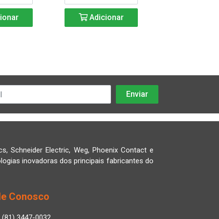
ionar
Adicionar
Adicio
cs, Schneider Electric, Weg, Phoenix Contact e
logias inovadoras dos principais fabricantes do
le Conosco
(81) 3447-0032