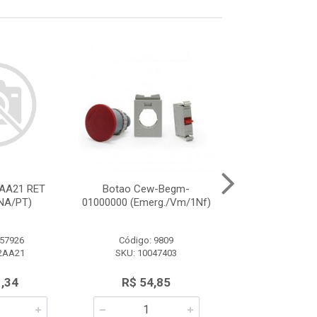
AA21 RET
Botao Cew-Begm-
Botao M20Bf
NA/PT)
01000000 (Emerg./Vm/1Nf)
(Metalico/1N
 57926
Código: 9809
Código: 34
2AA21
SKU: 10047403
SKU: BOTAO M20
(METALICO
1,34
R$ 54,85
R$ 12,0