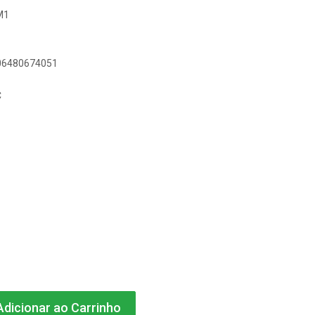
M1
606480674051
C
dicionar ao Carrinho