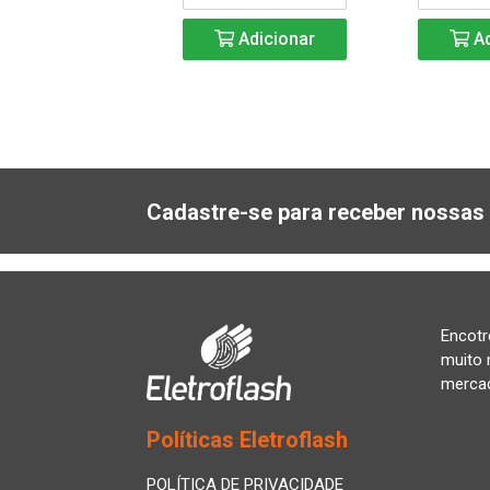
Adicionar
Adicionar
Ad
Cadastre-se para receber nossas 
Encotr
muito 
merca
Políticas Eletroflash
POLÍTICA DE PRIVACIDADE