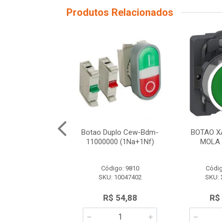
Produtos Relacionados
b7Na42 (Vm/1Nf)
Botao Duplo Cew-Bdm-
BOTAO X
Schneider
11000000 (1Na+1Nf)
MOLA 
ódigo: 3582
Código: 9810
Códig
U: XB7NA42
SKU: 10047402
SKU:
R$ 84,59
R$ 54,88
R$