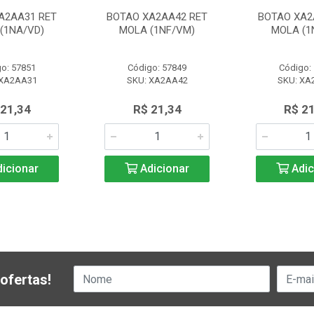
A2AA31 RET
BOTAO XA2AA42 RET
BOTAO XA2
(1NA/VD)
MOLA (1NF/VM)
MOLA (1
o: 57851
Código: 57849
Código:
 XA2AA31
SKU: XA2AA42
SKU: XA
 21,34
R$ 21,34
R$ 2
icionar
Adicionar
Adic
ofertas!