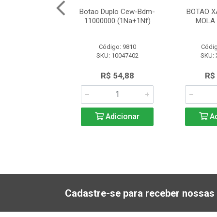
5Al42 (Saliente/
Botao Duplo Cew-Bdm-
BOTAO X
 Vm) Schneider
11000000 (1Na+1Nf)
MOLA 
ódigo: 3512
Código: 9810
Códig
U: XB5AL42
SKU: 10047402
SKU:
$ 113,58
R$ 54,88
R$
Adicionar
Adicionar
Ad
Cadastre-se para receber nossas 