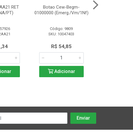
AA21 RET
Botao Cew-Begm-
Botao M20Bf
NA/PT)
01000000 (Emerg./Vm/1Nf)
(Metalico/1N
 57926
Código: 9809
Código: 34
2AA21
SKU: 10047403
SKU: BOTAO M20
(METALICO
1,34
R$ 54,85
R$ 12,0
ionar
Adicionar
Adicio