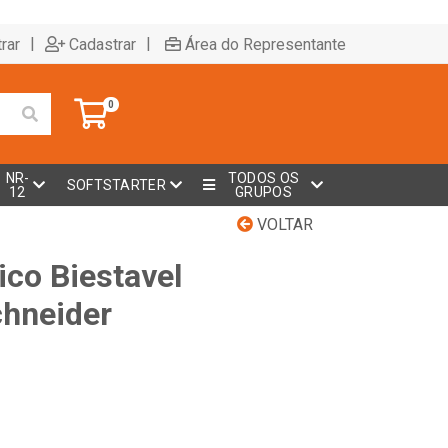
|
|
rar
Cadastrar
Área do Representante
0
NR-
TODOS OS
SOFTSTARTER
12
GRUPOS
VOLTAR
ico Biestavel
hneider