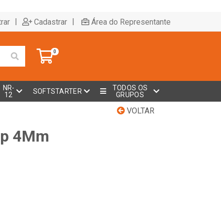
|
|
rar
Cadastrar
Área do Representante
0
NR-
TODOS OS
SOFTSTARTER
12
GRUPOS
VOLTAR
wp 4Mm