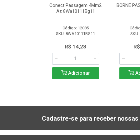
A D-TB 4/10
Conect Passagem 4Mm2
BORNE PAS
Az 8Wa10111Bg11
digo: 56490
Código: 12085
Códig
U: 3059809
SKU: 8WA10111BG11
SKU:
R$ 0,93
R$ 14,28
R$
Adicionar
Adicionar
Ad
Cadastre-se para receber nossas 