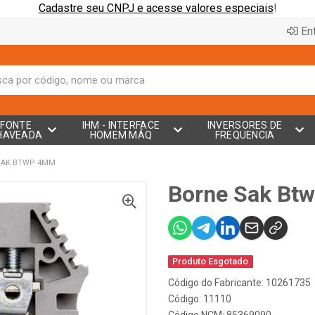
Cadastre seu CNPJ e acesse valores especiais
!
Ent
FONTE
IHM - INTERFACE
INVERSORES DE
HAVEADA
HOMEM MÁQ
FREQUENCIA
SAK BTWP 4MM
Borne Sak Bt
Produto Esgotado
Código do Fabricante: 10261735
Código: 11110