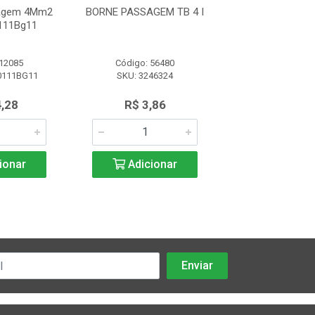
agem 4Mm2
BORNE PASSAGEM TB 4 I
TAMPA D-TB
111Bg11
 12085
Código: 56480
Código: 56
0111BG11
SKU: 3246324
SKU: 3059
,28
R$ 3,86
R$ 0,9
ionar
Adicionar
Adicio