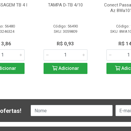
SAGEM TB 4 I
TAMPA D-TB 4/10
Conect Pass
Az 8Wa10
o: 56480
Código: 56490
Código:
 3246324
SKU: 3059809
SKU: 8WA1
 3,86
R$ 0,93
R$ 14
icionar
Adicionar
Adic
ofertas!