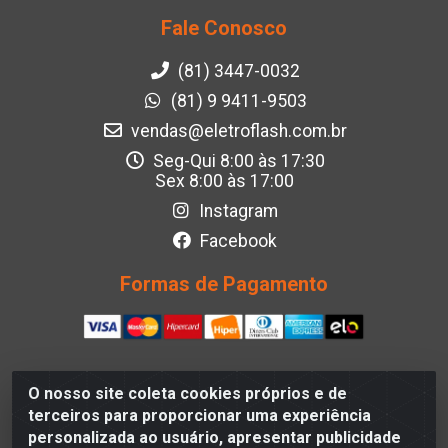
Fale Conosco
(81) 3447-0032
(81) 9 9411-9503
vendas@eletroflash.com.br
Seg-Qui 8:00 às 17:30
Sex 8:00 às 17:00
Instagram
Facebook
Formas de Pagamento
O nosso site coleta cookies próprios e de
Eletroflash - R. Maj. Justino da Silveira, 202 - Afogados,
terceiros para proporcionar uma experiência
Recife - PE, 50830-390, Brazil - CNPJ 05.012.582/0001-
personalizada ao usuário, apresentar publicidade