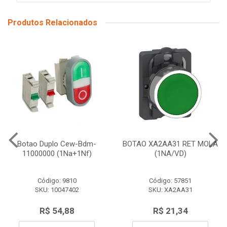
Produtos Relacionados
Botao Duplo Cew-Bdm-
BOTAO XA2AA31 RET MOLA
11000000 (1Na+1Nf)
(1NA/VD)
Código: 9810
Código: 57851
SKU: 10047402
SKU: XA2AA31
R$ 54,88
R$ 21,34