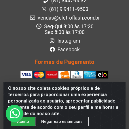
(81) 3447-0032
(81) 9 9411-9503
vendas@eletroflash.com.br
Seg-Qui 8:00 às 17:30
Sex 8:00 às 17:00
Instagram
Facebook
Formas de Pagamento
O nosso site coleta cookies próprios e de
terceiros para proporcionar uma experiência
Eletroflash - R. Maj. Justino da Silveira, 202 - Afogados,
personalizada ao usuário, apresentar publicidade
Recife - PE, 50830-390, Brazil - CNPJ 05.012.582/0001-40
relevante de acordo com o seu perfil e melhorar a
qualidade do nosso site.
Aceito
Negar não essenciais