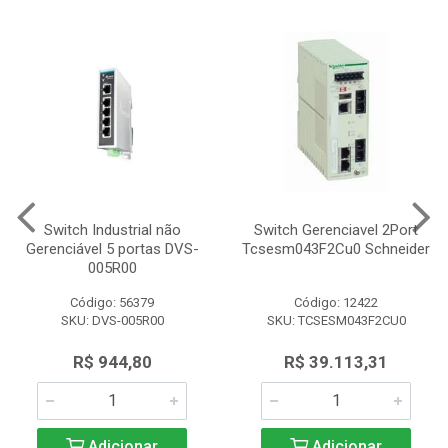
Switch Industrial não
Switch Gerenciavel 2Port
Gerenciável 5 portas DVS-
Tcsesm043F2Cu0 Schneider
005R00
Código: 56379
Código: 12422
SKU: DVS-005R00
SKU: TCSESM043F2CU0
R$ 944,80
R$ 39.113,31
Adicionar
Adicionar