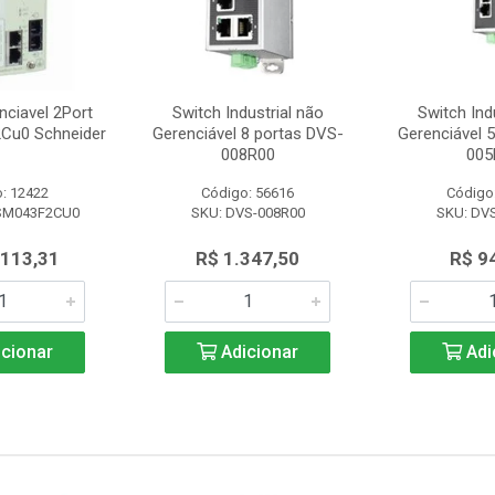
nciavel 2Port
Switch Industrial não
Switch Ind
Cu0 Schneider
Gerenciável 8 portas DVS-
Gerenciável 
008R00
005
: 12422
Código: 56616
Código
SM043F2CU0
SKU: DVS-008R00
SKU: DV
.113,31
R$ 1.347,50
R$ 9
cionar
Adicionar
Adi