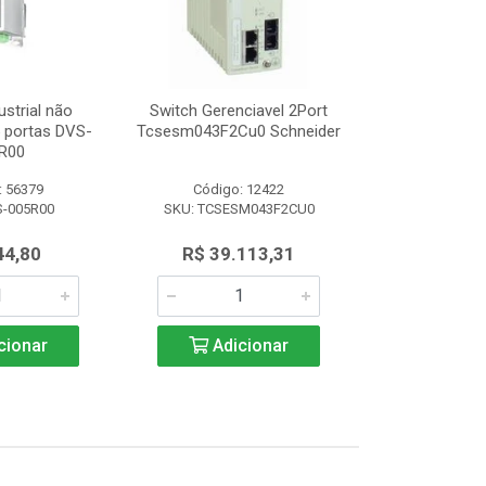
ustrial não
Switch Gerenciavel 2Port
Switch Indu
5 portas DVS-
Tcsesm043F2Cu0 Schneider
Gerenciável 8
R00
008
: 56379
Código: 12422
Código:
S-005R00
SKU: TCSESM043F2CU0
SKU: DVS
44,80
R$ 39.113,31
R$ 1.3
cionar
Adicionar
Adic