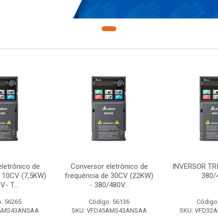
letrônico de
Conversor eletrônico de
INVERSOR TR
e 10CV (7,5KW)
frequência de 30CV (22KW)
380/
V- T...
- 380/480V...
: 56265
Código: 56136
Código
7AMS43ANSAA
SKU: VFD45AMS43ANSAA
SKU: VFD32