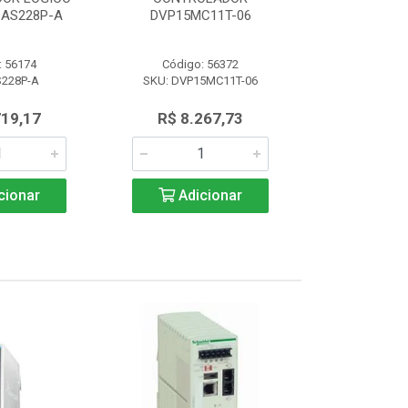
AS228P-A
DVP15MC11T-06
PROGRAM 
: 56174
Código: 56372
Código:
S228P-A
SKU: DVP15MC11T-06
SKU: AS
719,17
R$ 8.267,73
R$ 4.7
cionar
Adicionar
Adic