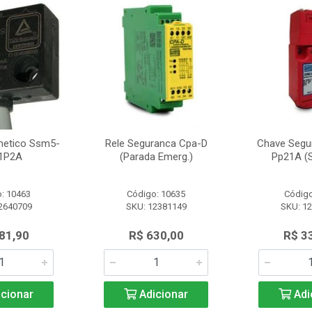
netico Ssm5-
Rele Seguranca Cpa-D
Chave Segu
1P2A
(Parada Emerg.)
Pp21A (S
: 10463
Código: 10635
Código
2640709
SKU: 12381149
SKU: 1
81,90
R$ 630,00
R$ 3
cionar
Adicionar
Adi