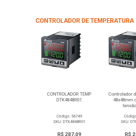
CONTROLADOR DE TEMPERATURA
de Temperatura
CONTROLADOR TEMP
Controlador 
/ 1 saída de
DTK4848R01
48x48mm c/
 12Vc...
tensão
o: 56750
Código: 56749
Código
TK4848V01
SKU: DTK4848R01
SKU: DT
287,09
R$ 287,09
R$ 2