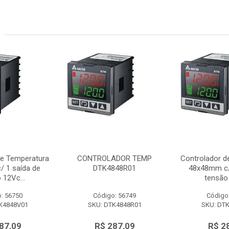
de Temperatura
CONTROLADOR TEMP
Controlador d
 1 saída de
DTK4848R01
48x48mm c/
 12Vc...
tensão 
: 56750
Código: 56749
Código
K4848V01
SKU: DTK4848R01
SKU: DT
87,09
R$ 287,09
R$ 2