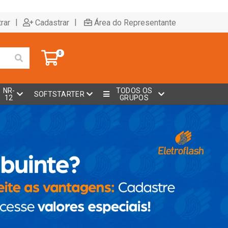
|
|
rar
Cadastrar
Área do Representante
0
NR-
TODOS OS
SOFTSTARTER
12
GRUPOS