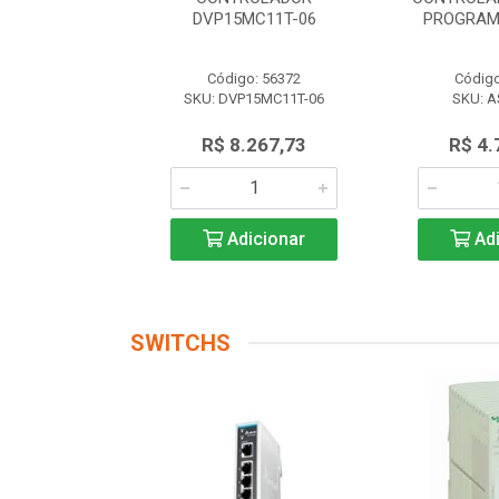
 AS228P-A
DVP15MC11T-06
PROGRAM
o: 56174
Código: 56372
Código
AS228P-A
SKU: DVP15MC11T-06
SKU: A
.719,17
R$ 8.267,73
R$ 4.
icionar
Adicionar
Adi
SWITCHS