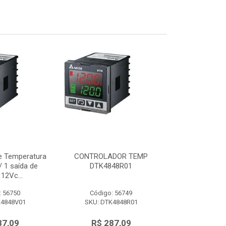
e Temperatura
CONTROLADOR TEMP
Controlador d
 1 saída de
DTK4848R01
48x48mm c/ 
12Vc...
tensão 
: 56750
Código: 56749
Código:
K4848V01
SKU: DTK4848R01
SKU: DTK
87,09
R$ 287,09
R$ 28