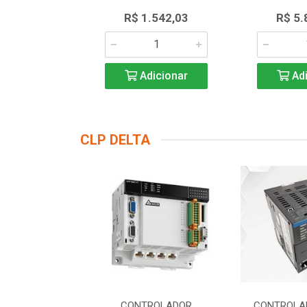
.823,43
R$ 1.542,03
R$ 5.
icionar
Adicionar
Adi
CLP DELTA
DOR LOGICO
CONTROLADOR
CONTROLA