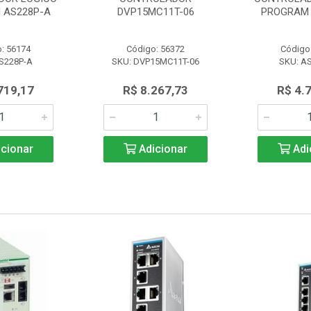
 AS228P-A
DVP15MC11T-06
PROGRAM 
: 56174
Código: 56372
Código
S228P-A
SKU: DVP15MC11T-06
SKU: A
719,17
R$ 8.267,73
R$ 4.
cionar
Adicionar
Adi