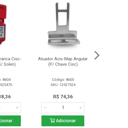
ranca Cisc-
Atuador Acis-Map Angular
Fonte Alimen
/ Solen)
(P/ Chave Cisc)
(10A/2
: 8604
Código: 8605
Código:
2525470
SKU: 12527524
SKU: 13
38,36
R$ 74,36
R$ 91
cionar
Adicionar
Adic