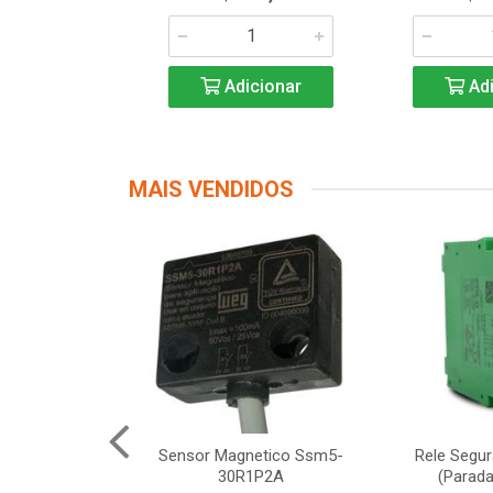
icionar
Adicionar
Adi
MAIS VENDIDOS
Segurança
Sensor Magnetico Ssm5-
Rele Segu
12 Schneider
30R1P2A
(Parada