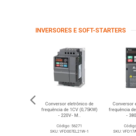
INVERSORES E SOFT-STARTERS
FD022EL43W-1
Conversor eletrônico de
Conversor e
80/480V)
frequência de 1CV (0,75KW)
frequência d
- 220V- M...
- 380
o: 56415
Código: 56271
Código
022EL43W-1
SKU: VFD007EL21W-1
SKU: VFD1