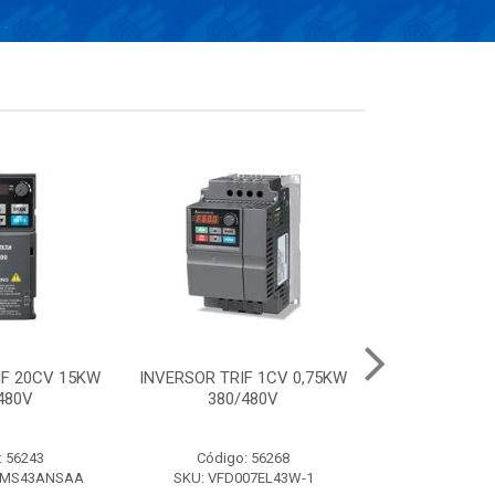
IF 20CV 15KW
INVERSOR TRIF 1CV 0,75KW
Conversor el
480V
380/480V
frequência de 
220V- 
: 56243
Código: 56268
Código:
AMS43ANSAA
SKU: VFD007EL43W-1
SKU: VFD0