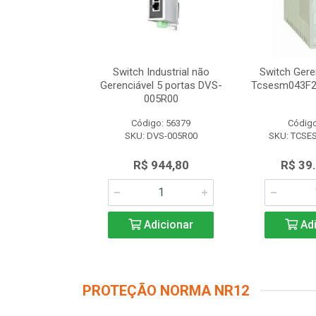
dustrial não
Switch Industrial não
Switch Gere
 8 portas DVS-
Gerenciável 5 portas DVS-
Tcsesm043F2
8R00
005R00
o: 56616
Código: 56379
Código
VS-008R00
SKU: DVS-005R00
SKU: TCSE
.347,50
R$ 944,80
R$ 39
icionar
Adicionar
Adi
PROTEÇÃO NORMA NR12