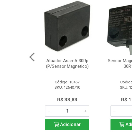
Segurança
Atuador Assm5-30Rp
Sensor Mag
12 Schneider
(P/Sensor Magnetico)
30R
o: 8161
Código: 10467
Código
SLE2727312
SKU: 12640710
SKU: 1
.566,97
R$ 33,83
R$ 1
icionar
Adicionar
Adi