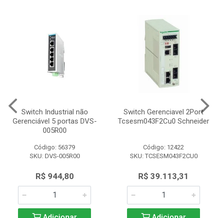
Switch Industrial não
Switch Gerenciavel 2Port
Gerenciável 5 portas DVS-
Tcsesm043F2Cu0 Schneider
005R00
Código: 56379
Código: 12422
SKU: DVS-005R00
SKU: TCSESM043F2CU0
R$ 944,80
R$ 39.113,31
Adicionar
Adicionar