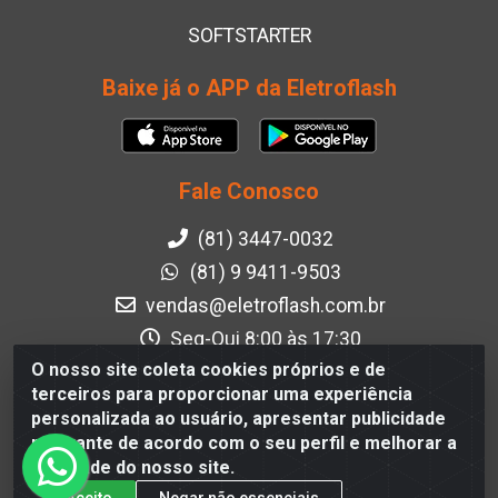
SOFTSTARTER
Baixe já o APP da Eletroflash
Fale Conosco
(81) 3447-0032
(81) 9 9411-9503
vendas@eletroflash.com.br
Seg-Qui 8:00 às 17:30
Sex 8:00 às 17:00
O nosso site coleta cookies próprios e de
terceiros para proporcionar uma experiência
Instagram
personalizada ao usuário, apresentar publicidade
Facebook
relevante de acordo com o seu perfil e melhorar a
qualidade do nosso site.
Formas de Pagamento
Aceito
Negar não essenciais