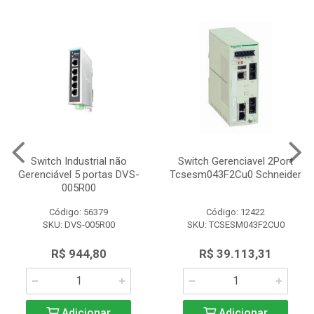
Switch Industrial não
Switch Gerenciavel 2Port
Gerenciável 5 portas DVS-
Tcsesm043F2Cu0 Schneider
005R00
Código: 56379
Código: 12422
SKU: DVS-005R00
SKU: TCSESM043F2CU0
R$ 944,80
R$ 39.113,31
Adicionar
Adicionar