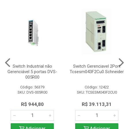
Switch Industrial não
Switch Gerenciavel 2Port
Gerenciável 5 portas DVS-
Tcsesm043F2Cu0 Schneider
005R00
Código: 56379
Código: 12422
SKU: DVS-005R00
SKU: TCSESM043F2CU0
R$ 944,80
R$ 39.113,31
Adicionar
Adicionar