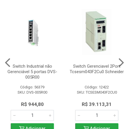
Switch Industrial não
Switch Gerenciavel 2Port
Gerenciável 5 portas DVS-
Tcsesm043F2Cu0 Schneider
005R00
Código: 56379
Código: 12422
SKU: DVS-005R00
SKU: TCSESM043F2CU0
R$ 944,80
R$ 39.113,31
Adicionar
Adicionar