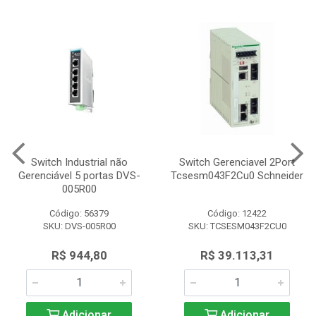
Switch Industrial não
Switch Gerenciavel 2Port
Gerenciável 5 portas DVS-
Tcsesm043F2Cu0 Schneider
005R00
Código: 56379
Código: 12422
SKU: DVS-005R00
SKU: TCSESM043F2CU0
R$ 944,80
R$ 39.113,31
Adicionar
Adicionar