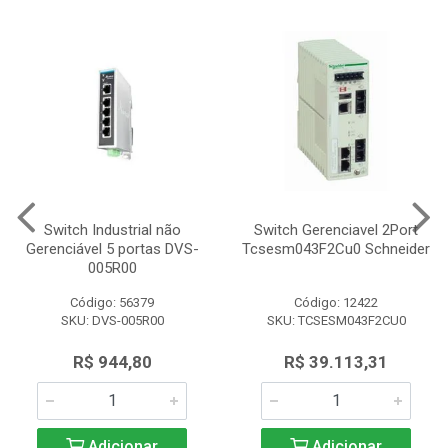
Switch Industrial não
Switch Gerenciavel 2Port
Gerenciável 5 portas DVS-
Tcsesm043F2Cu0 Schneider
005R00
Código: 56379
Código: 12422
SKU: DVS-005R00
SKU: TCSESM043F2CU0
R$ 944,80
R$ 39.113,31
Adicionar
Adicionar