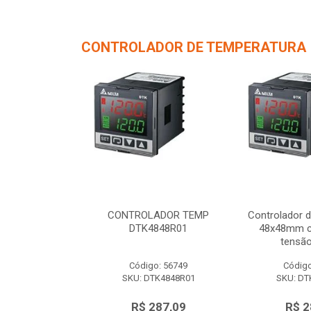
CONTROLADOR DE TEMPERATURA
de Temperatura
CONTROLADOR TEMP
Controlador 
/ 1 saída de
DTK4848R01
48x48mm c/
 12Vc...
tensão
o: 56750
Código: 56749
Código
TK4848V01
SKU: DTK4848R01
SKU: DT
287,09
R$ 287,09
R$ 2