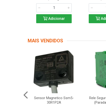
icionar
Adicionar
Adi
MAIS VENDIDOS
Segurança
Sensor Magnetico Ssm5-
Rele Segu
12 Schneider
30R1P2A
(Parada