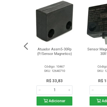
Segurança
Atuador Assm5-30Rp
Sensor Mag
12 Schneider
(P/Sensor Magnetico)
30R
o: 8161
Código: 10467
Código
SLE2727312
SKU: 12640710
SKU: 1
.566,97
R$ 33,83
R$ 1
icionar
Adicionar
Adi