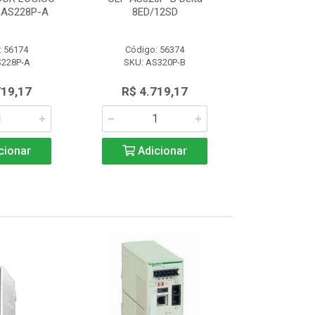
AS228P-A
8ED/12SD
PROGRAMAVEL
: 56174
Código: 56374
Código:
S228P-A
SKU: AS320P-B
SKU: AS
719,17
R$ 4.719,17
R$ 4.7
cionar
Adicionar
Adic