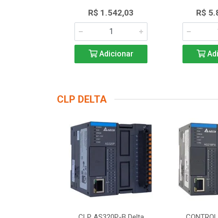
430,89
R$ 1.542,03
R$ 5.
icionar
Adicionar
Adi
CLP DELTA
DOR LOGICO
CLP AS320P-B Delta
CONTROL