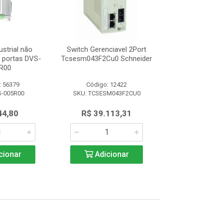
ustrial não
Switch Gerenciavel 2Port
Switch Indu
5 portas DVS-
Tcsesm043F2Cu0 Schneider
Gerenciável 8
R00
008
: 56379
Código: 12422
Código:
S-005R00
SKU: TCSESM043F2CU0
SKU: DVS
44,80
R$ 39.113,31
R$ 1.3
cionar
Adicionar
Adic