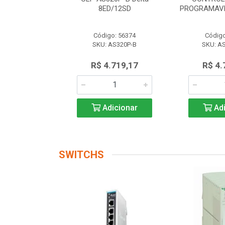
 AS228P-A
8ED/12SD
PROGRAMAVE
o: 56174
Código: 56374
Código
AS228P-A
SKU: AS320P-B
SKU: A
.719,17
R$ 4.719,17
R$ 4.
icionar
Adicionar
Adi
SWITCHS