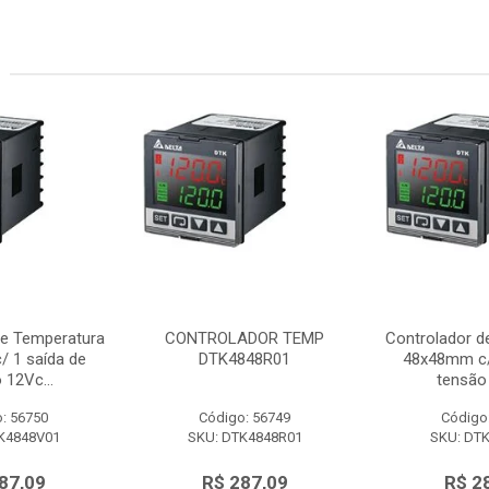
de Temperatura
CONTROLADOR TEMP
Controlador d
 1 saída de
DTK4848R01
48x48mm c/
 12Vc...
tensão 
: 56750
Código: 56749
Código
K4848V01
SKU: DTK4848R01
SKU: DT
87,09
R$ 287,09
R$ 2