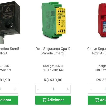
netico Ssm5-
Rele Seguranca Cpa-D
Chave Segu
1P2A
(Parada Emerg.)
Pp21A (S
: 10463
Código: 10635
Código
2640709
SKU: 12381149
SKU: 1
81,90
R$ 630,00
R$ 3
cionar
Adicionar
Adi