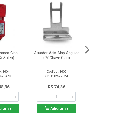
ranca Cisc-
Atuador Acis-Map Angular
Fonte Alimen
/ Solen)
(P/ Chave Cisc)
(10A/2
: 8604
Código: 8605
Código:
2525470
SKU: 12527524
SKU: 13
38,36
R$ 74,36
R$ 91
cionar
Adicionar
Adic