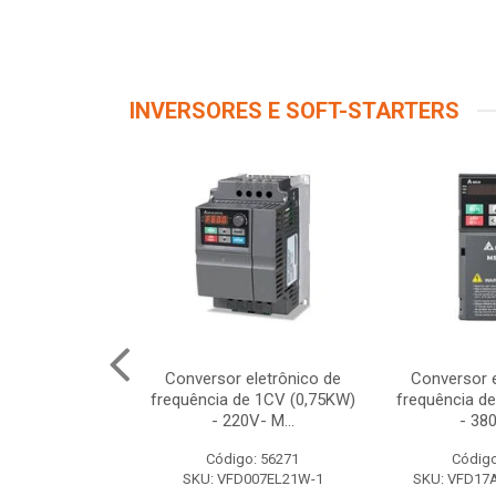
INVERSORES E SOFT-STARTERS
 Cab-Rs-5M
Conversor eletrônico de
Conversor e
frequência de 1CV (0,75KW)
frequência d
- 220V- M...
- 380
o: 12122
Código: 56271
Código
10951227
SKU: VFD007EL21W-1
SKU: VFD1