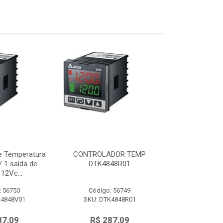
e Temperatura
CONTROLADOR TEMP
Controlador d
 1 saída de
DTK4848R01
48x48mm c/ 
12Vc...
tensão 
: 56750
Código: 56749
Código:
K4848V01
SKU: DTK4848R01
SKU: DTK
87,09
R$ 287,09
R$ 28