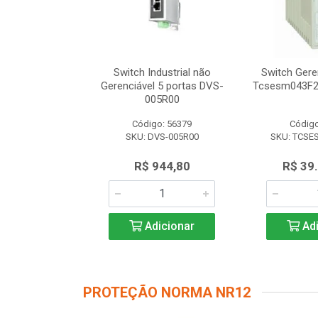
dustrial não
Switch Industrial não
Switch Gere
 8 portas DVS-
Gerenciável 5 portas DVS-
Tcsesm043F2
8R00
005R00
o: 56616
Código: 56379
Código
VS-008R00
SKU: DVS-005R00
SKU: TCSE
.347,50
R$ 944,80
R$ 39
icionar
Adicionar
Adi
PROTEÇÃO NORMA NR12