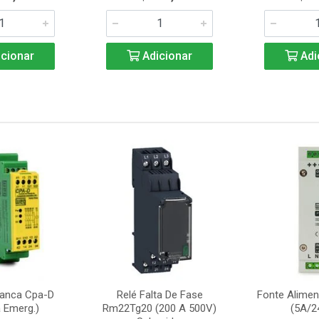
cionar
Adicionar
Adi
ranca Cpa-D
Relé Falta De Fase
Fonte Alime
 Emerg.)
Rm22Tg20 (200 A 500V)
(5A/2