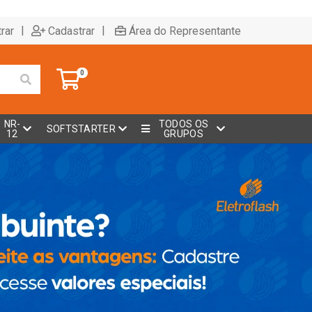
|
|
rar
Cadastrar
Área do Representante
0
NR-
TODOS OS
SOFTSTARTER
12
GRUPOS