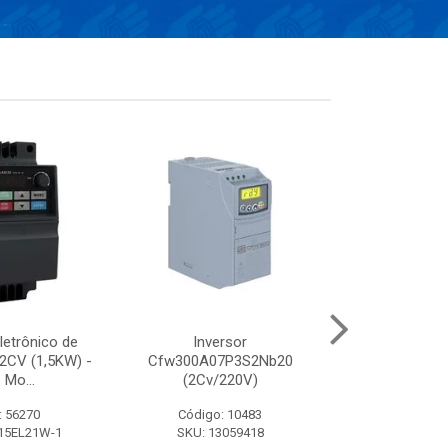
letrônico de
Inversor
Conversor el
 2CV (1,5KW) -
Cfw300A07P3S2Nb20
frequência de 
 Mo...
(2Cv/220V)
- 380V
: 56270
Código: 10483
Código:
15EL21W-1
SKU: 13059418
SKU: VFD13