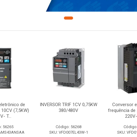
letrônico de
INVERSOR TRIF 1CV 0,75KW
Conversor e
e 10CV (7,5KW)
380/480V
frequência de
V- T...
220V-
: 56265
Código: 56268
Código
7AMS43ANSAA
SKU: VFD007EL43W-1
SKU: VFD0