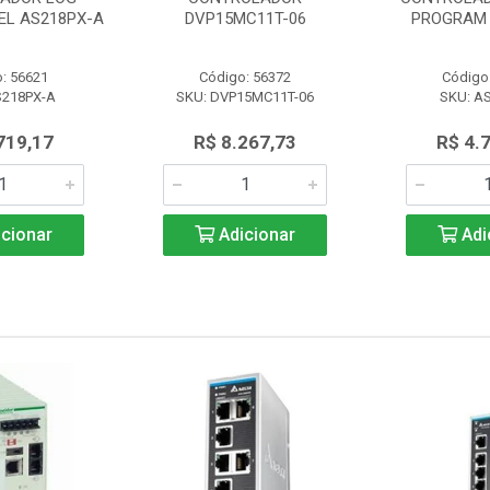
L AS218PX-A
DVP15MC11T-06
PROGRAM 
: 56621
Código: 56372
Código
S218PX-A
SKU: DVP15MC11T-06
SKU: A
719,17
R$ 8.267,73
R$ 4.
cionar
Adicionar
Adi