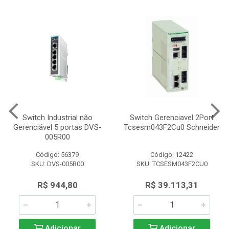
Switch Industrial não
Switch Gerenciavel 2Port
Gerenciável 5 portas DVS-
Tcsesm043F2Cu0 Schneider
005R00
Código: 56379
Código: 12422
SKU: DVS-005R00
SKU: TCSESM043F2CU0
R$ 944,80
R$ 39.113,31
Adicionar
Adicionar