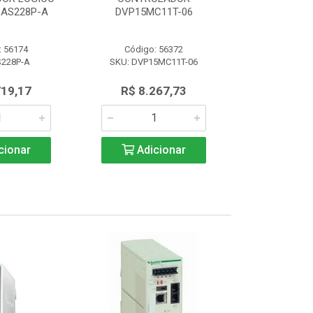
AS228P-A
DVP15MC11T-06
PROGRAM 
: 56174
Código: 56372
Código:
S228P-A
SKU: DVP15MC11T-06
SKU: AS
719,17
R$ 8.267,73
R$ 4.7
cionar
Adicionar
Adic