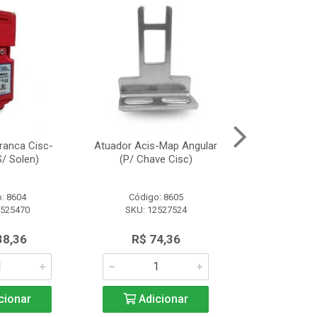
ranca Cisc-
Atuador Acis-Map Angular
Fonte Alimen
/ Solen)
(P/ Chave Cisc)
(10A/2
: 8604
Código: 8605
Código:
2525470
SKU: 12527524
SKU: 13
38,36
R$ 74,36
R$ 91
cionar
Adicionar
Adic