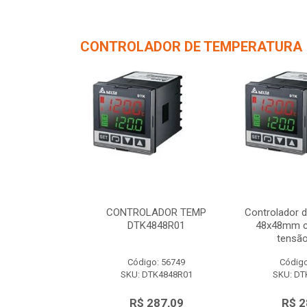
CONTROLADOR DE TEMPERATURA
de Temperatura
CONTROLADOR TEMP
Controlador 
/ 1 saída de
DTK4848R01
48x48mm c/
 12Vc...
tensão
o: 56750
Código: 56749
Código
TK4848V01
SKU: DTK4848R01
SKU: DT
287,09
R$ 287,09
R$ 2