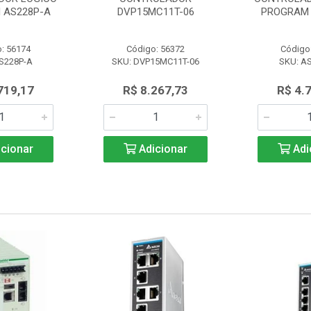
 AS228P-A
DVP15MC11T-06
PROGRAM 
: 56174
Código: 56372
Código
S228P-A
SKU: DVP15MC11T-06
SKU: A
719,17
R$ 8.267,73
R$ 4.
cionar
Adicionar
Adi