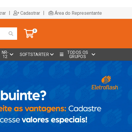
|
|
rar
Cadastrar
Área do Representante
0
NR-
TODOS OS
SOFTSTARTER
12
GRUPOS