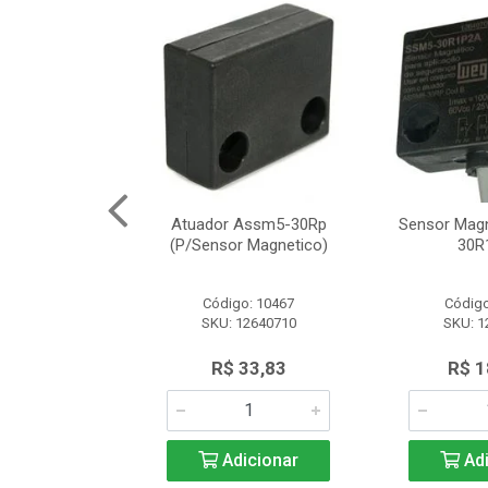
Segurança
Atuador Assm5-30Rp
Sensor Mag
12 Schneider
(P/Sensor Magnetico)
30R
o: 8161
Código: 10467
Código
SLE2727312
SKU: 12640710
SKU: 1
.566,97
R$ 33,83
R$ 1
icionar
Adicionar
Adi