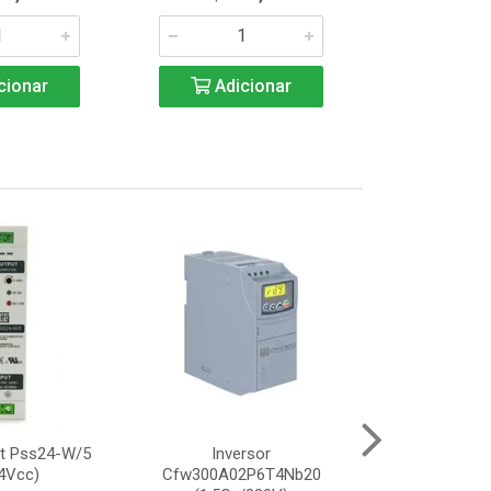
cionar
Adicionar
Adic
nt Pss24-W/5
Inversor
Inve
4Vcc)
Cfw300A02P6T4Nb20
Cfw300A04