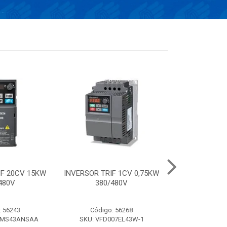
IF 20CV 15KW
INVERSOR TRIF 1CV 0,75KW
Conversor el
480V
380/480V
frequência de 
220V- 
: 56243
Código: 56268
Código:
AMS43ANSAA
SKU: VFD007EL43W-1
SKU: VFD0