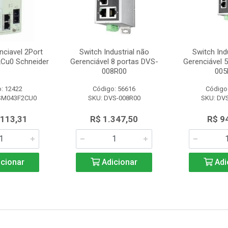
nciavel 2Port
Switch Industrial não
Switch Ind
Cu0 Schneider
Gerenciável 8 portas DVS-
Gerenciável 
008R00
005
: 12422
Código: 56616
Código
SM043F2CU0
SKU: DVS-008R00
SKU: DV
.113,31
R$ 1.347,50
R$ 9
cionar
Adicionar
Adi