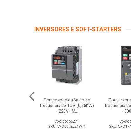
INVERSORES E SOFT-STARTERS
 TRIF 5,5CV
Conversor eletrônico de
Conversor e
380/480V
frequência de 1CV (0,75KW)
frequência d
- 220V- M...
- 380
o: 56267
Código: 56271
Código
040EL43W-1
SKU: VFD007EL21W-1
SKU: VFD1