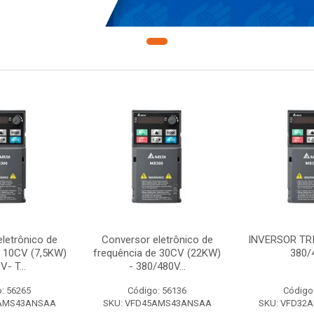
letrônico de
Conversor eletrônico de
INVERSOR TR
e 10CV (7,5KW)
frequência de 30CV (22KW)
380/
V- T...
- 380/480V...
: 56265
Código: 56136
Código
7AMS43ANSAA
SKU: VFD45AMS43ANSAA
SKU: VFD32