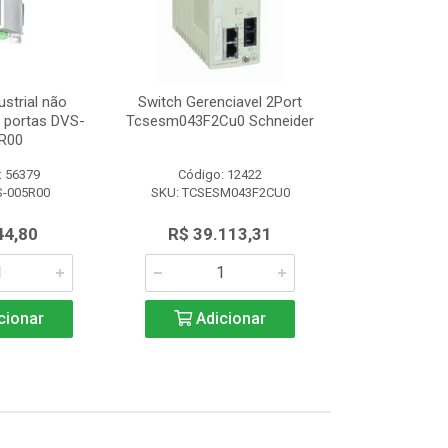
ustrial não
Switch Gerenciavel 2Port
Switch Indu
5 portas DVS-
Tcsesm043F2Cu0 Schneider
Gerenciável 8
R00
008
: 56379
Código: 12422
Código:
S-005R00
SKU: TCSESM043F2CU0
SKU: DVS
44,80
R$ 39.113,31
R$ 1.3
cionar
Adicionar
Adic