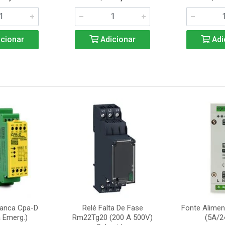
cionar
Adicionar
Adi
ranca Cpa-D
Relé Falta De Fase
Fonte Alime
 Emerg.)
Rm22Tg20 (200 A 500V)
(5A/2