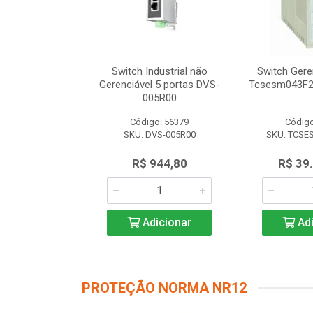
dustrial não
Switch Industrial não
Switch Gere
 8 portas DVS-
Gerenciável 5 portas DVS-
Tcsesm043F2
8R00
005R00
o: 56616
Código: 56379
Código
VS-008R00
SKU: DVS-005R00
SKU: TCSE
.347,50
R$ 944,80
R$ 39
icionar
Adicionar
Adi
PROTEÇÃO NORMA NR12