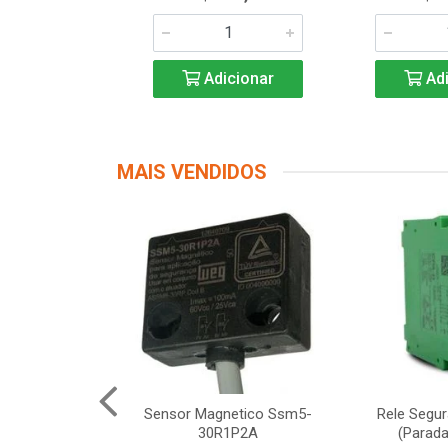
icionar
Adicionar
Adi
MAIS VENDIDOS
Segurança
Sensor Magnetico Ssm5-
Rele Segu
12 Schneider
30R1P2A
(Parada