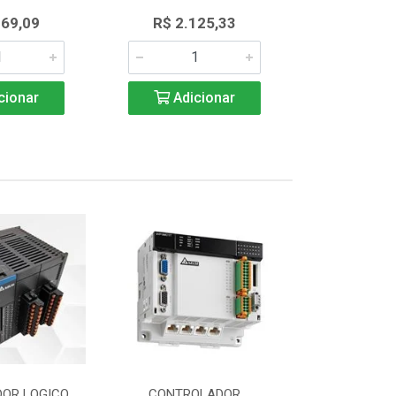
369,09
R$ 2.125,33
R$ 2.1
cionar
Adicionar
Adic
OR LOGICO
CONTROLADOR
CONTROLAD