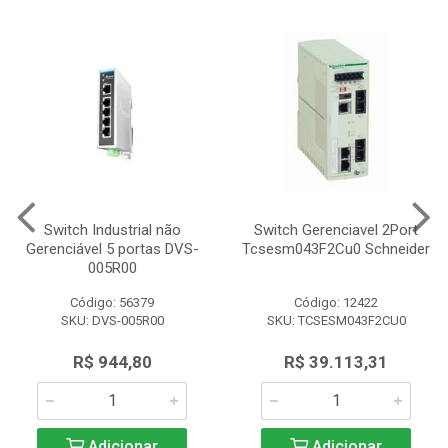
Switch Industrial não
Switch Gerenciavel 2Port
Gerenciável 5 portas DVS-
Tcsesm043F2Cu0 Schneider
005R00
Código: 56379
Código: 12422
SKU: DVS-005R00
SKU: TCSESM043F2CU0
R$ 944,80
R$ 39.113,31
Adicionar
Adicionar