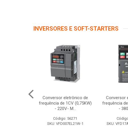
INVERSORES E SOFT-STARTERS
 TRIF 5,5CV
Conversor eletrônico de
Conversor e
380/480V
frequência de 1CV (0,75KW)
frequência d
- 220V- M...
- 380
o: 56267
Código: 56271
Código
040EL43W-1
SKU: VFD007EL21W-1
SKU: VFD1