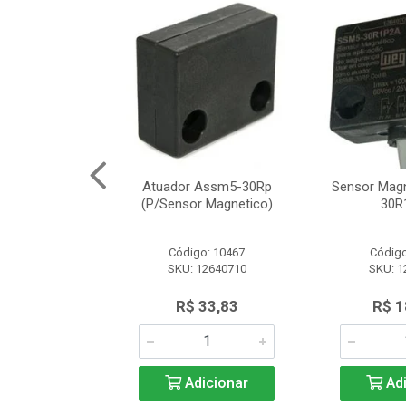
Segurança
Atuador Assm5-30Rp
Sensor Mag
12 Schneider
(P/Sensor Magnetico)
30R
o: 8161
Código: 10467
Código
SLE2727312
SKU: 12640710
SKU: 1
.566,97
R$ 33,83
R$ 1
icionar
Adicionar
Adi