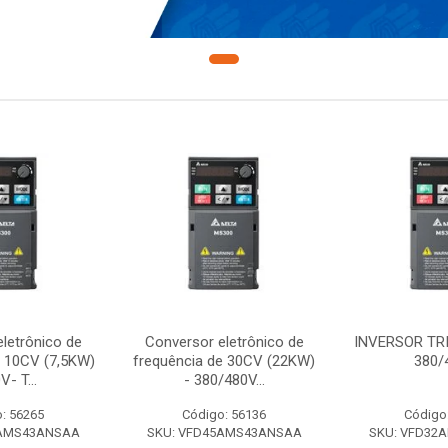
letrônico de
Conversor eletrônico de
INVERSOR TR
e 10CV (7,5KW)
frequência de 30CV (22KW)
380/
V- T...
- 380/480V...
: 56265
Código: 56136
Código
7AMS43ANSAA
SKU: VFD45AMS43ANSAA
SKU: VFD32