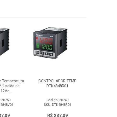
e Temperatura
CONTROLADOR TEMP
Controlador d
 1 saída de
DTK4848R01
48x48mm c/ 
12Vc...
tensão 
: 56750
Código: 56749
Código:
K4848V01
SKU: DTK4848R01
SKU: DTK
87,09
R$ 287,09
R$ 28