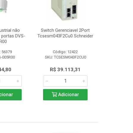
ustrial não
Switch Gerenciavel 2Port
Switch Indu
5 portas DVS-
Tcsesm043F2Cu0 Schneider
Gerenciável 8
R00
008
: 56379
Código: 12422
Código:
S-005R00
SKU: TCSESM043F2CU0
SKU: DVS
44,80
R$ 39.113,31
R$ 1.3
cionar
Adicionar
Adic