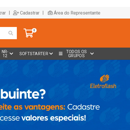
|
|
rar
Cadastrar
Área do Representante
0
NR-
TODOS OS
SOFTSTARTER
12
GRUPOS