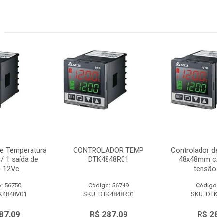
de Temperatura
CONTROLADOR TEMP
Controlador d
 1 saída de
DTK4848R01
48x48mm c/
 12Vc...
tensão 
: 56750
Código: 56749
Código
K4848V01
SKU: DTK4848R01
SKU: DT
87,09
R$ 287,09
R$ 2