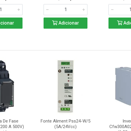
cionar
Adicionar
Adi
ta De Fase
Fonte Aliment Pss24-W/5
Inve
200 A 500V)
(5A/24Vcc)
Cfw300A0