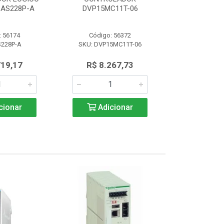
AS228P-A
DVP15MC11T-06
PROGRAM 
: 56174
Código: 56372
Código:
S228P-A
SKU: DVP15MC11T-06
SKU: AS
719,17
R$ 8.267,73
R$ 4.7
cionar
Adicionar
Adic