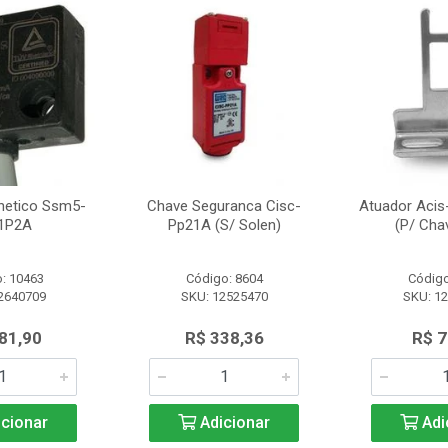
netico Ssm5-
Chave Seguranca Cisc-
Atuador Acis
1P2A
Pp21A (S/ Solen)
(P/ Cha
: 10463
Código: 8604
Código
2640709
SKU: 12525470
SKU: 1
81,90
R$ 338,36
R$ 7
cionar
Adicionar
Adi