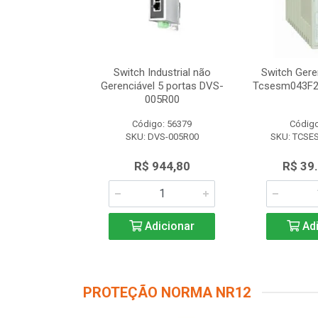
dustrial não
Switch Industrial não
Switch Gere
 8 portas DVS-
Gerenciável 5 portas DVS-
Tcsesm043F2
8R00
005R00
o: 56616
Código: 56379
Código
VS-008R00
SKU: DVS-005R00
SKU: TCSE
.347,50
R$ 944,80
R$ 39
icionar
Adicionar
Adi
PROTEÇÃO NORMA NR12