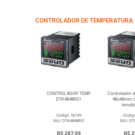
CONTROLADOR DE TEMPERATURA
de Temperatura
CONTROLADOR TEMP
Controlador 
/ 1 saída de
DTK4848R01
48x48mm c/
 12Vc...
tensão
o: 56750
Código: 56749
Código
TK4848V01
SKU: DTK4848R01
SKU: DT
287,09
R$ 287,09
R$ 2