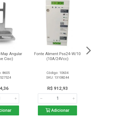
-Map Angular
Fonte Aliment Pss24-W/10
Atuador Padr
ve Cisc)
(10A/24Vcc)
(P/C
: 8605
Código: 10634
Código:
2527524
SKU: 13108244
SKU: 12
4,36
R$ 912,93
R$ 4
cionar
Adicionar
Adic