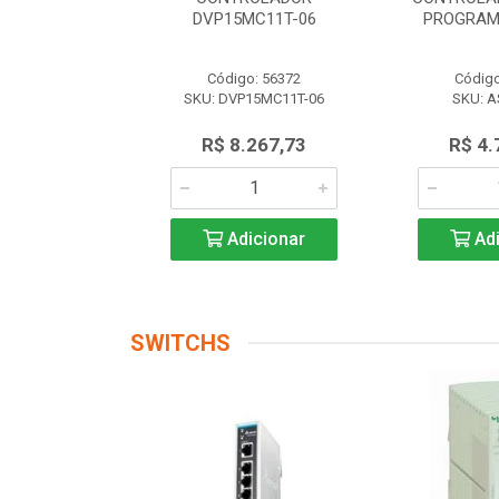
 AS228P-A
DVP15MC11T-06
PROGRAM
o: 56174
Código: 56372
Código
AS228P-A
SKU: DVP15MC11T-06
SKU: A
.719,17
R$ 8.267,73
R$ 4.
icionar
Adicionar
Adi
SWITCHS