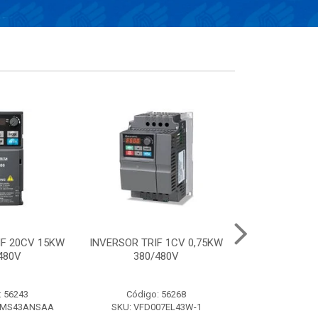
IF 20CV 15KW
INVERSOR TRIF 1CV 0,75KW
Conversor el
480V
380/480V
frequência de 
220V- 
: 56243
Código: 56268
Código:
AMS43ANSAA
SKU: VFD007EL43W-1
SKU: VFD0