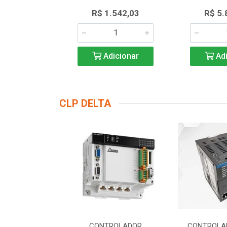
.552,55
R$ 1.542,03
R$ 5.
icionar
Adicionar
Adi
CLP DELTA
DOR LOGICO
CONTROLADOR
CONTROLA