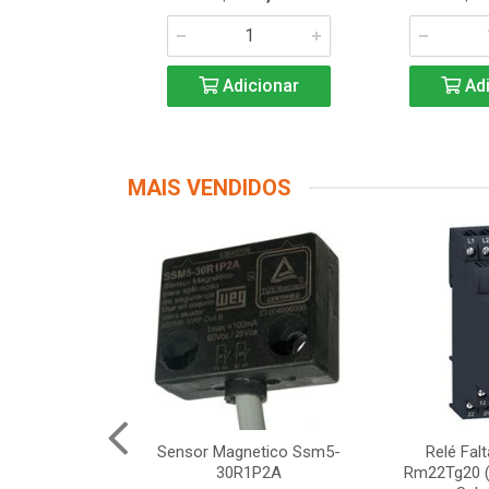
icionar
Adicionar
Adi
MAIS VENDIDOS
Segurança
Sensor Magnetico Ssm5-
Relé Fal
12 Schneider
30R1P2A
Rm22Tg20 (