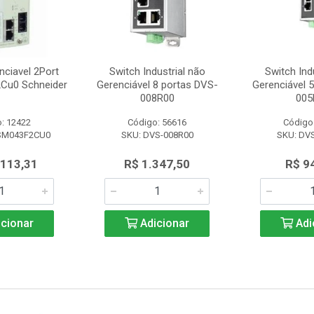
nciavel 2Port
Switch Industrial não
Switch Ind
Cu0 Schneider
Gerenciável 8 portas DVS-
Gerenciável 
008R00
005
: 12422
Código: 56616
Código
SM043F2CU0
SKU: DVS-008R00
SKU: DV
.113,31
R$ 1.347,50
R$ 9
cionar
Adicionar
Adi