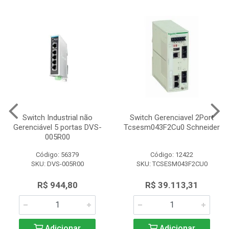
Switch Industrial não
Switch Gerenciavel 2Port
Gerenciável 5 portas DVS-
Tcsesm043F2Cu0 Schneider
005R00
Código: 56379
Código: 12422
SKU: DVS-005R00
SKU: TCSESM043F2CU0
R$ 944,80
R$ 39.113,31
Adicionar
Adicionar