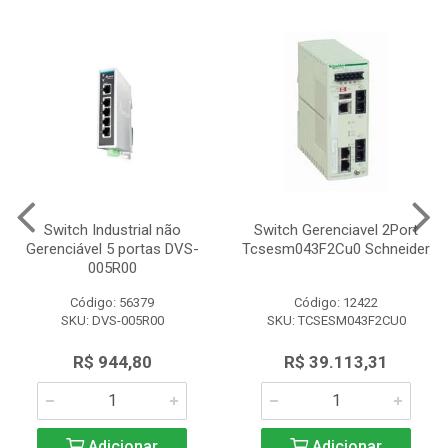
Switch Industrial não
Switch Gerenciavel 2Port
Gerenciável 5 portas DVS-
Tcsesm043F2Cu0 Schneider
005R00
Código: 56379
Código: 12422
SKU: DVS-005R00
SKU: TCSESM043F2CU0
R$ 944,80
R$ 39.113,31
Adicionar
Adicionar